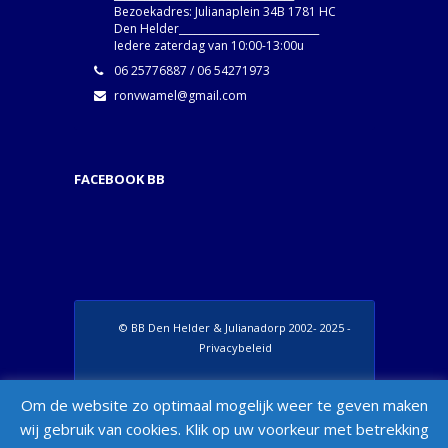
Bezoekadres: Julianaplein 34B 1781 HC
Den Helder____________________________
Iedere zaterdag van 10:00-13:00u
06 25776887 / 06 54271973
ronvwamel@gmail.com
FACEBOOK BB
© BB Den Helder & Julianadorp 2002- 2025 -
Privacybeleid
Set Footer Menu from Wordpress Admin >
Om de website zo optimaal mogelijk weer te geven maken
Appearance > Menus > "Manage Locations"
wij gebruik van cookies. Klik op uw voorkeur met betrekking
Box