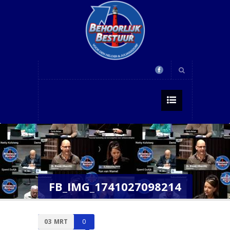
FB_IMG_1741027098214
03
MRT
0