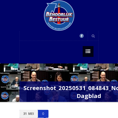
Screenshot_20250531_084843_N
Dagblad
31
MEI
0