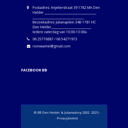
Postadres: Anjelierstraat 39 1782 MA Den
Helder ____________________________________
____________________________________
Bezoekadres: Julianaplein 34B 1781 HC
Den Helder____________________________
Iedere zaterdag van 10:00-13:00u
06 25776887 / 06 54271973
ronvwamel@gmail.com
FACEBOOK BB
© BB Den Helder & Julianadorp 2002- 2025 -
Privacybeleid