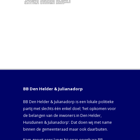
BB Den Helder & Julianadorp
BB Den Helder & Julianadorp is een lokale politieke
partij met slechts één enkel doel; ‘het opkomen voor
de belangen van de inwoners in Den Helder,
Huisduinen & Julianadorp‘. Dat doen wij met name
binnen de gemeenteraad maar ook daarbuiten.
Kom gerust eens langs bij onze openbare BB