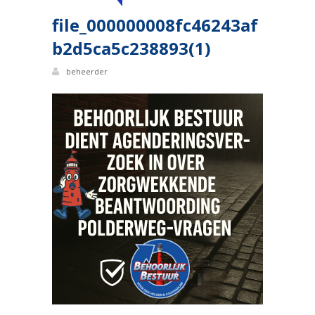
file_000000008fc46243af
b2d5ca5c238893(1)
beheerder