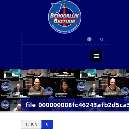
file_000000008fc46243afb2d5ca
15
JUN
0