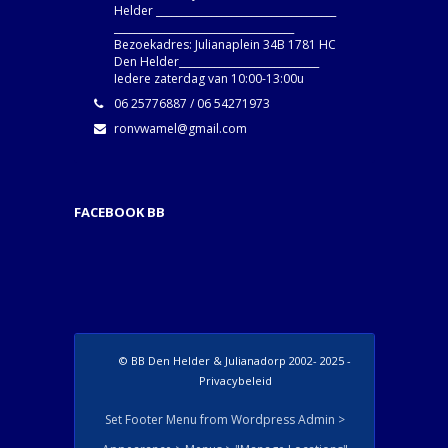
Helder ____________________________________
____________________________________
Bezoekadres: Julianaplein 34B 1781 HC
Den Helder____________________________
Iedere zaterdag van 10:00-13:00u
06 25776887 / 06 54271973
ronvwamel@gmail.com
FACEBOOK BB
© BB Den Helder & Julianadorp 2002- 2025 -
Privacybeleid
Set Footer Menu from Wordpress Admin >