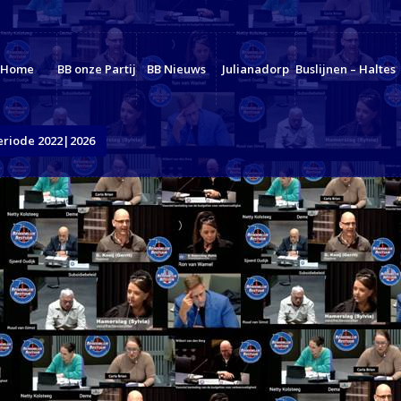
Home
BB onze Partij
BB Nieuws
Julianadorp
Buslijnen – Haltes
eriode 2022|2026