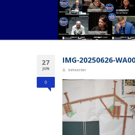
IMG-20250626-WA0
27
JUN
beheerder
0