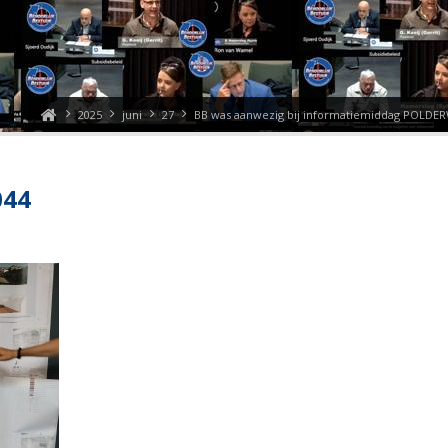
2025
juni
27
BB was aanwezig bij informatiemiddag POLDE
044