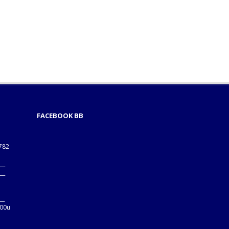
FACEBOOK BB
1782
___
___
B
__
:00u