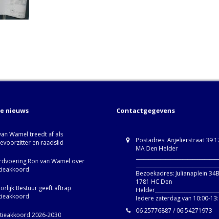
te nieuws
Contactgegevens
van Wamel treedt af als
Postadres: Anjelierstraat 39 
ievoorzitter en raadslid
MA Den Helder
_________________________________
dvoering Ron van Wamel over
_________________________________
itieakkoord
Bezoekadres: Julianaplein 34
1781 HC Den
rlijk Bestuur geeft aftrap
Helder__________________________
itieakkoord
Iedere zaterdag van 10:00-13
06 25776887 / 06 54271973
itieakkoord 2026-2030