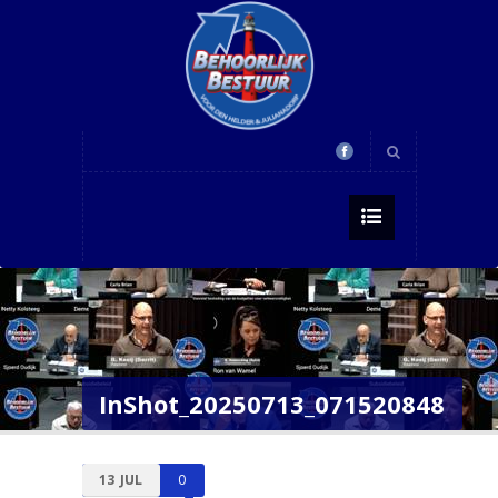
InShot_20250713_071520848
13
JUL
0