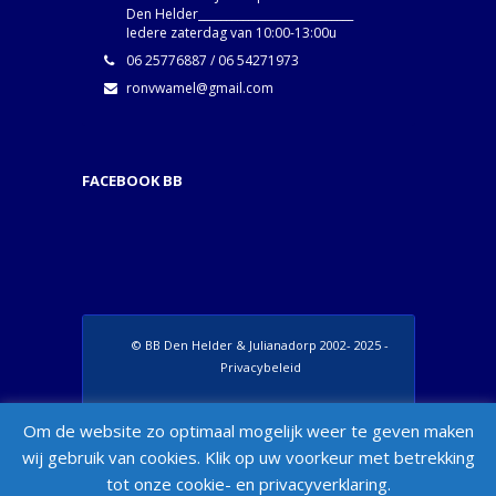
Den Helder____________________________
Iedere zaterdag van 10:00-13:00u
06 25776887 / 06 54271973
ronvwamel@gmail.com
FACEBOOK BB
© BB Den Helder & Julianadorp 2002- 2025 -
Privacybeleid
Set Footer Menu from Wordpress Admin >
Om de website zo optimaal mogelijk weer te geven maken
Appearance > Menus > "Manage Locations"
wij gebruik van cookies. Klik op uw voorkeur met betrekking
Box
tot onze cookie- en privacyverklaring.