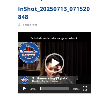
InShot_20250713_071520
848
beheerder
Videospeler
00:00
01:11