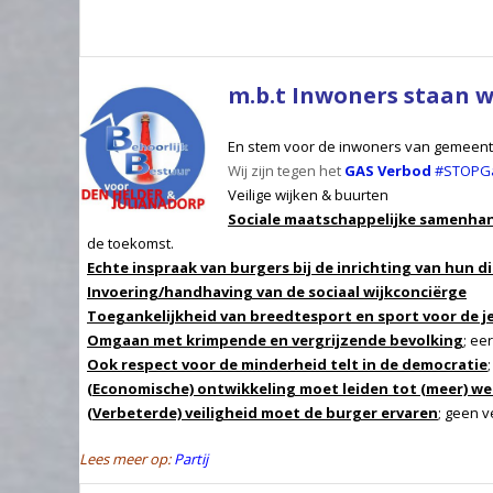
m.b.t Inwoners staan wi
En stem voor de inwoners van gemeent
Wij zijn tegen het
GAS
Verbod
#STOPG
Veilige wijken & buurten
Sociale maatschappelijke samenhan
de toekomst.
Echte inspraak van burgers bij de inrichting van hun
Invoering/handhaving van de sociaal wijkconciërge
Toegankelijkheid van breedtesport en sport voor de 
Omgaan met krimpende en vergrijzende bevolking
; ee
Ook respect voor de minderheid telt in de democratie
(Economische) ontwikkeling moet leiden tot (meer) w
(Verbeterde) veiligheid moet de burger ervaren
; geen v
Lees meer op:
Partij