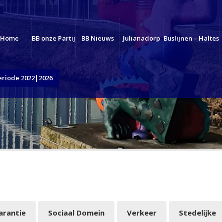
Home
BB onze Partij
BB Nieuws
Julianadorp
Buslijnen – Haltes
eriode 2022|2026
arantie
Sociaal Domein
Verkeer
Stedelijke