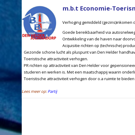
m.b.t Economie-Toeris
Verhoging gemiddeld (gezins)inkomen d
Goede bereikbaarheid via autosnelweg
Ontwikkeling van de haven naar doorvoe
Acquisitie richten op (technische) pr
Gezonde schone lucht als pluspunt van Den Helder handhav
Toeristische attractiviteit verhogen.
PR richten op attractiviteit van Den Helder voor gepensionee
studeren en werken is. Met een maatschappij waarin onderli
Toeristische attractiviteit verhogen door o.a ruimte te bied
Lees meer op:
Partij