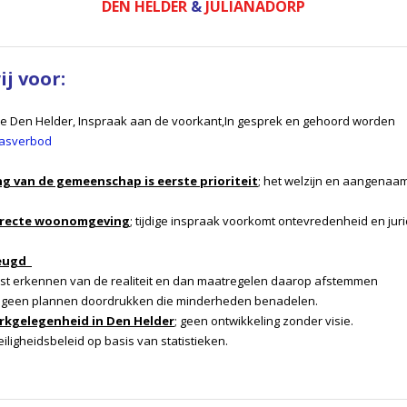
DEN HELDER
&
JULIANADORP
j voor:
e Den Helder, Inspraak aan de voorkant,In gesprek en gehoord worden
asverbod
g van de gemeenschap is eerste prioriteit
; het welzijn en aangenaa
 directe woonomgeving
; tijdige inspraak voorkomt ontevredenheid en jur
jeugd
rst erkennen van de realiteit en dan maatregelen daarop afstemmen
; geen plannen doordrukken die minderheden benadelen.
erkgelegenheid in Den Helder
; geen ontwikkeling zonder visie.
eiligheidsbeleid op basis van statistieken.