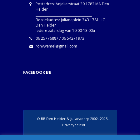
Postadres: Anjelierstraat 39 1782 MA Den
Helder ____________________________________
____________________________________
Bezoekadres: Julianaplein 34B 1781 HC
Den Helder____________________________
Iedere zaterdag van 10:00-13:00u
06 25776887 / 06 54271973
ronvwamel@gmail.com
FACEBOOK BB
© BB Den Helder & Julianadorp 2002- 2025 -
Privacybeleid
Set Footer Menu from Wordpress Admin >