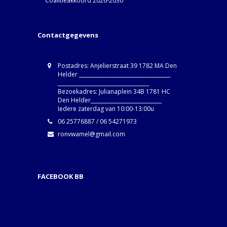
Coalitieakkoord 2026-2030
Contactgegevens
Postadres: Anjelierstraat 39 1782 MA Den
Helder ____________________________________
____________________________________
Bezoekadres: Julianaplein 34B 1781 HC
Den Helder____________________________
Iedere zaterdag van 10:00-13:00u
06 25776887 / 06 54271973
ronvwamel@gmail.com
FACEBOOK BB