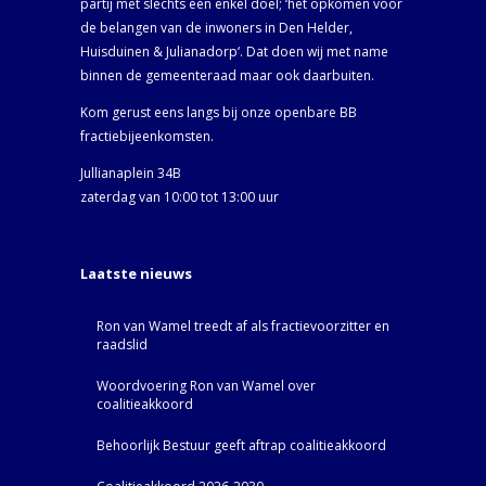
partij met slechts één enkel doel; ‘het opkomen voor
de belangen van de inwoners in Den Helder,
Huisduinen & Julianadorp‘. Dat doen wij met name
binnen de gemeenteraad maar ook daarbuiten.
Kom gerust eens langs bij onze openbare BB
fractiebijeenkomsten.
Jullianaplein 34B
zaterdag van 10:00 tot 13:00 uur
Laatste nieuws
Ron van Wamel treedt af als fractievoorzitter en
raadslid
Woordvoering Ron van Wamel over
coalitieakkoord
Behoorlijk Bestuur geeft aftrap coalitieakkoord