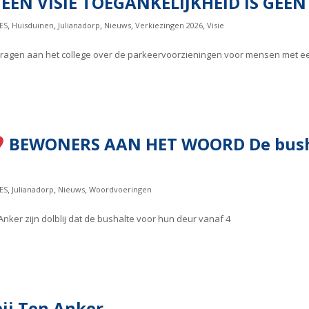
EEN VISIE TOEGANKELIJKHEID IS GEE
,
,
,
,
,
ES
Huisduinen
Julianadorp
Nieuws
Verkiezingen 2026
Visie
jke vragen aan het college over de parkeervoorzieningen voor mensen met 
BEWONERS AAN HET WOORD De bushal
,
,
,
ES
Julianadorp
Nieuws
Woordvoeringen
ker zijn dolblij dat de bushalte voor hun deur vanaf 4
 bij Ten Anker