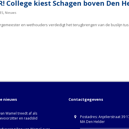
College kiest Schagen boven Den He
,
ES
Nieuws
burgemeester en wethouders verdedigt het terugbrengen van de buslijn tu
te nieuws
Contactgegevens
van Wamel treedt af als
Postadres: Anjelierstraat 39 
ievoorzitter en raadslid
MA Den Helder
_________________________________