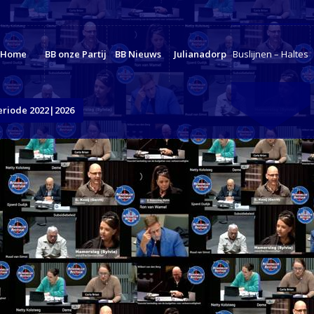
Home
BB onze Partij
BB Nieuws
Julianadorp
Buslijnen – Haltes
eriode 2022|2026