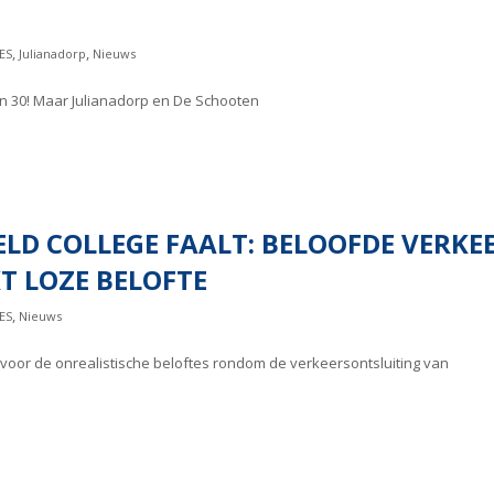
,
,
ES
Julianadorp
Nieuws
jn 30! Maar Julianadorp en De Schooten
LD COLLEGE FAALT: BELOOFDE VERKE
T LOZE BELOFTE
,
ES
Nieuws
 voor de onrealistische beloftes rondom de verkeersontsluiting van