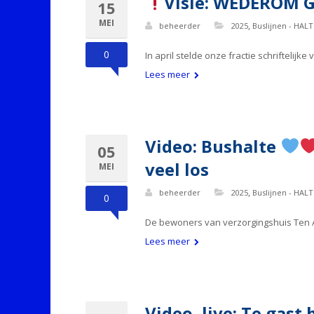
Visie: WEDEROM G
15
MEI
,
beheerder
2025
Buslijnen - HALT
0
In april stelde onze fractie schrifteli
Lees meer
Video: Bushalte
05
veel los
MEI
,
beheerder
2025
Buslijnen - HALT
0
De bewoners van verzorgingshuis Ten An
Lees meer
Video, live: Te gast