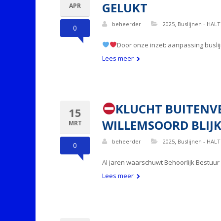
GELUKT
APR
,
beheerder
2025
Buslijnen - HALT
0
Door onze inzet: aanpassing busli
Lees meer
KLUCHT BUITENVE
15
WILLEMSOORD BLIJK
MRT
,
beheerder
2025
Buslijnen - HALT
0
Al jaren waarschuwt Behoorlijk Bestuur
Lees meer