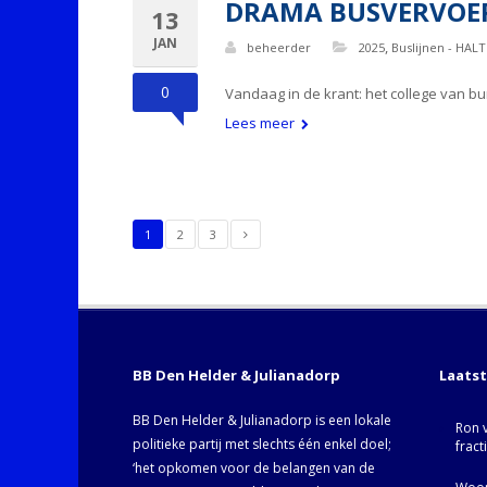
DRAMA BUSVERVOER! 
13
JAN
,
beheerder
2025
Buslijnen - HALT
0
Vandaag in de krant: het college van 
Lees meer
1
2
3
BB Den Helder & Julianadorp
Laats
BB Den Helder & Julianadorp is een lokale
Ron 
politieke partij met slechts één enkel doel;
fract
‘het opkomen voor de belangen van de