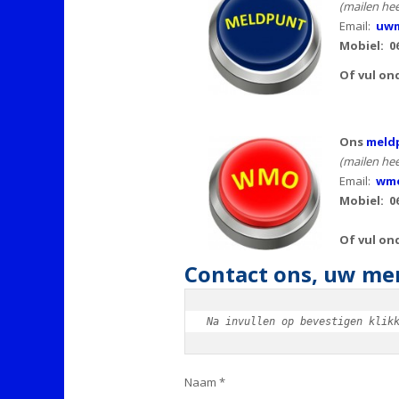
(mailen hee
Email:
uwm
Mobiel:
0
Of vul on
Ons
meld
(mailen hee
Email:
wmo
Mobiel: 0
Of vul on
Contact ons, uw men
Na invullen op bevestigen klik
Naam *