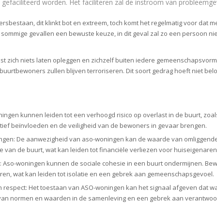
efaciliteerd worden. Het faciliteren zal de instroom van probleemge
bestaan, dit klinkt bot en extreem, toch komt het regelmatig voor dat m
in sommige gevallen een bewuste keuze, in dit geval zal zo een persoon ni
st zich niets laten opleggen en zichzelf buiten iedere gemeenschapsvorm 
uurtbewoners zullen blijven terroriseren. Dit soort gedrag hoeft niet be
ingen kunnen leiden tot een verhoogd risico op overlast in de buurt, zoals 
ief beïnvloeden en de veiligheid van de bewoners in gevaar brengen.
ngen: De aanwezigheid van aso-woningen kan de waarde van omliggende
 van de buurt, wat kan leiden tot financiële verliezen voor huiseigenaren
e: Aso-woningen kunnen de sociale cohesie in een buurt ondermijnen. Be
uren, wat kan leiden tot isolatie en een gebrek aan gemeenschapsgevoel.
 respect: Het toestaan van ASO-woningen kan het signaal afgeven dat w
g van normen en waarden in de samenleving en een gebrek aan verantwoor