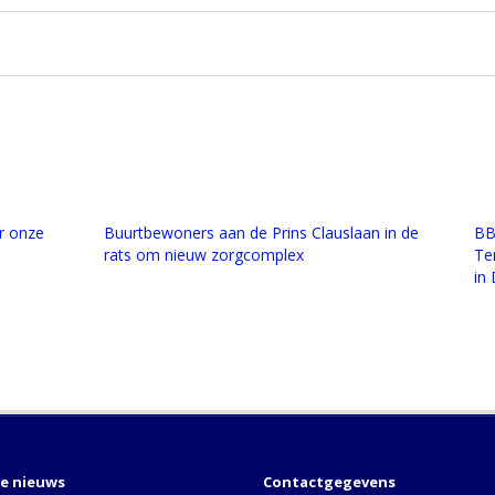
r onze
Buurtbewoners aan de Prins Clauslaan in de
BB
rats om nieuw zorgcomplex
Te
in
te nieuws
Contactgegevens