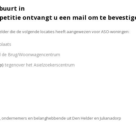
buurt in
 petitie ontvangt u een mail om te bevestig
elder die de volgende locaties heeft aangewezen voor ASO-woningen:
plaats
l de Brug/Woonwagencentrum
p)
tegenover het Asielzoekerscentrum
s, ondernemers en belanghebbende uit Den Helder en Julianadorp