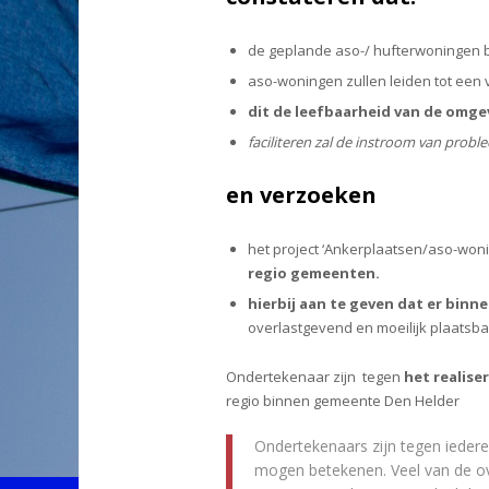
de geplande aso-/ hufterwoningen b
aso-woningen zullen leiden tot een v
dit de leefbaarheid van de omge
faciliteren zal de instroom van pro
en verzoeken
het project ‘Ankerplaatsen/aso-woni
regio gemeenten.
hierbij aan te geven dat er bin
overlastgevend en moeilijk plaatsba
Ondertekenaar zijn tegen
het realis
regio binnen gemeente Den Helder
Ondertekenaars zijn tegen ieder
mogen betekenen. Veel van de ov