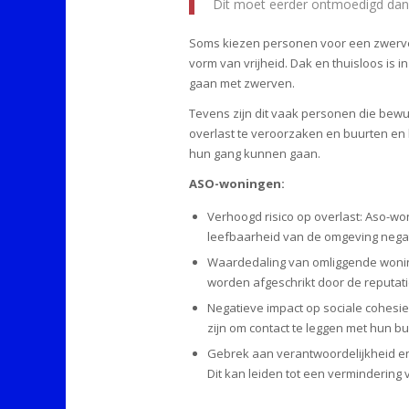
Dit moet eerder ontmoedigd dan g
Soms kiezen personen voor een zwervers
vorm van vrijheid. Dak en thuisloos is 
gaan met zwerven.
Tevens zijn dit vaak personen die bewu
overlast te veroorzaken en buurten en b
hun gang kunnen gaan.
ASO-woningen:
Verhoogd risico op overlast: Aso-won
leefbaarheid van de omgeving negat
Waardedaling van omliggende woni
worden afgeschrikt door de reputatie
Negatieve impact op sociale cohesi
zijn om contact te leggen met hun b
Gebrek aan verantwoordelijkheid en
Dit kan leiden tot een verminderin