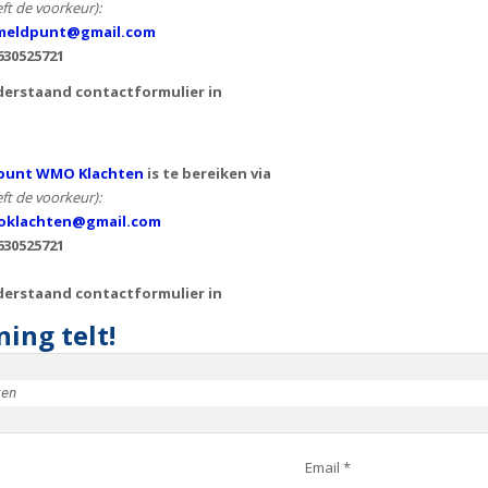
ft de voorkeur):
eldpunt@gmail.com
630525721
derstaand contactformulier in
punt WMO Klachten
is te bereiken via
ft de voorkeur):
klachten@gmail.com
630525721
derstaand contactformulier in
ing telt!
ken
Email *