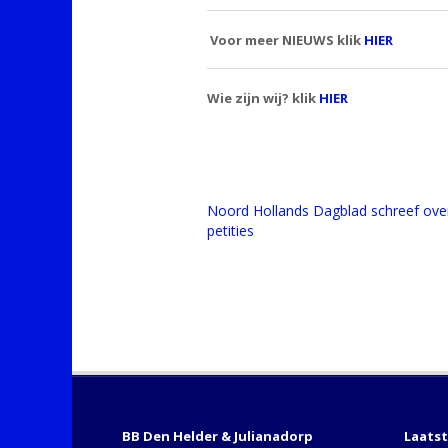
Voor meer NIEUWS klik
HIER
Wie zijn wij? klik
HIER
Noord Hollands Dagblad schreef ove
petities
BB Den Helder & Julianadorp
Laats