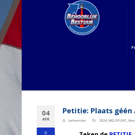
P
Petitie: Plaats gé
04
APR
,
,
beheerder
2024
MELDPUNT
Nie
0
Teken de
PETITIE