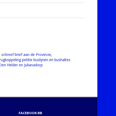
 schreef brief aan de Provincie,
rugkoppeling petitie buslijnen en bushaltes
 Den Helder en Julianadorp
FACEBOOK BB