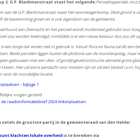
op 2. G.P. Blankmanstraat staat het volgende;
Perceeloppervlak circa 
legen aan de G.P. Blankmanstraat naast het woonwagenkamp. Deze grond is v
t de bestemming groen en is ook eigendom van de gemeente.
rhuurd aan Zeemacht en het perceel wordt incidenteel gebruikt voor boogsc
rceel zou worden beëindigd. Inmiddels is er een nieuw bestuur dus zou dit
n bosje dat verder niet in gebruik is. Vanuit flora en fauna zal dit een bele
tsen. Beide percelen liggen buiten de plofzone van de munitieopslag, maar
en gebouwen met een vlies- of gordijngevelconstructie alsmede grote glaso
ie Haven. Hier zal extra aandacht voor moeten zijn en zal een besluit i.v.
 voor de noordelijke locatie.
plaatsen – bijlage 1
telijke vragen gesteld
an de raadsinformatiebrief 2024 Ankerplaatsen
n zetels de grootste partij in de gemeenteraad van den Helder
unt klachten lokale overheid
is te bereiken via