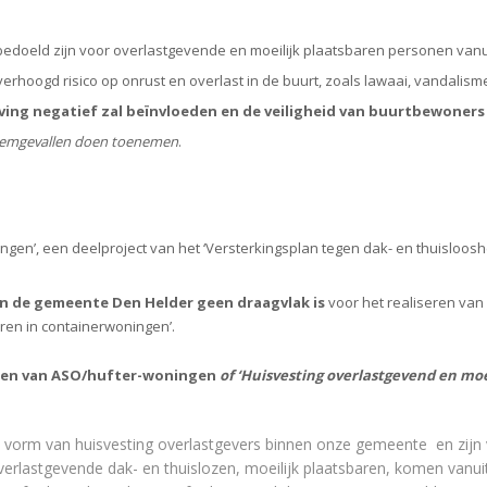
edoeld zijn voor overlastgevende en moeilijk plaatsbaren personen vanui
erhoogd risico op onrust en overlast in de buurt, zoals lawaai, vandalisme 
ving negatief zal beïnvloeden en de veiligheid van buurtbewoners
bleemgevallen doen toenemen
.
ngen’, een deelproject van het ‘Versterkingsplan tegen dak- en thuisloosh
nen de gemeente Den Helder geen draagvlak is
voor het realiseren van 
ren in containerwoningen’.
eren van ASO/hufter-woningen
of ‘Huisvesting overlastgevend en mo
e vorm van huisvesting overlastgevers binnen onze gemeente en zij
erlastgevende dak- en thuislozen, moeilijk plaatsbaren, komen vanui