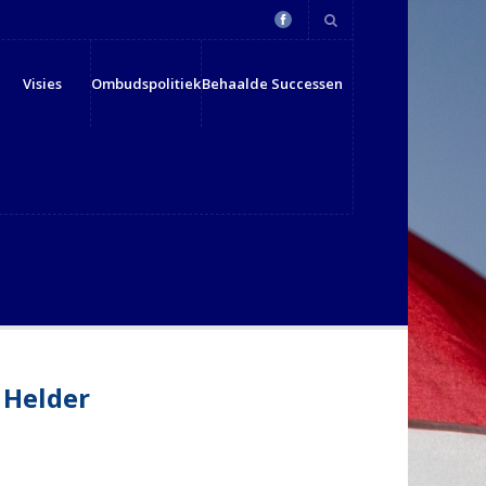
Visies
Ombudspolitiek
Behaalde Successen
 Helder