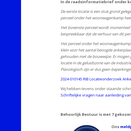
In de raadsinformatiebrief onder k
De eerste locatie is een stuk grond ge
perceel onder het woonwagenkamp heef
Het bovenste perceel wordt momenteel ve
bespreekbaar dat de verhuur van dit pe
Het perceel onder het woonwagenkamp is ee
klein voor het aantal beoogde ankerplaa
gehouden met de bouwwijze. Er mogen ge
locatie in de geluidszone van de industr
Planologisch zijn er dus geen beperkingen
2024-010145 RIB Locatieonderzoek Anker
Wij hebben tevens onder staande schrif
Schriftelijke vragen naar aanleiding v
Behoorlijk Bestuur is met 7 gekoze
Ons
meldp