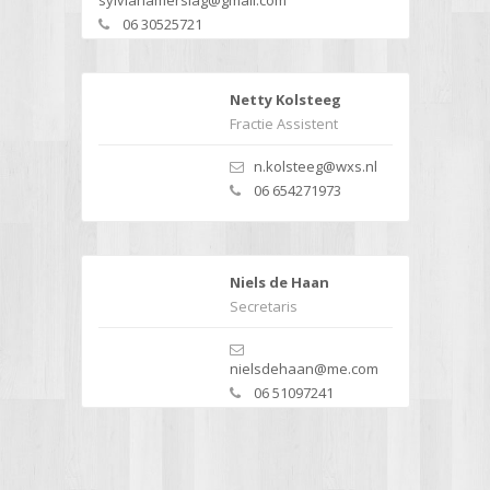
06 30525721
Netty Kolsteeg
Fractie Assistent
n.kolsteeg@wxs.nl
06 654271973
Niels de Haan
Secretaris
nielsdehaan@me.com
06 51097241