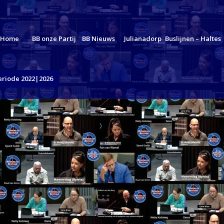
Home
BB onze Partij
BB Nieuws
Julianadorp
Buslijnen – Haltes
eriode 2022|2026