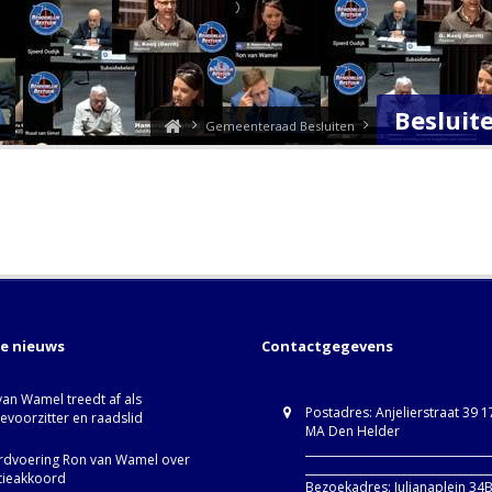
Besluit
Gemeenteraad Besluiten
te nieuws
Contactgegevens
van Wamel treedt af als
Postadres: Anjelierstraat 39 
ievoorzitter en raadslid
MA Den Helder
_________________________________
dvoering Ron van Wamel over
_________________________________
itieakkoord
Bezoekadres: Julianaplein 34