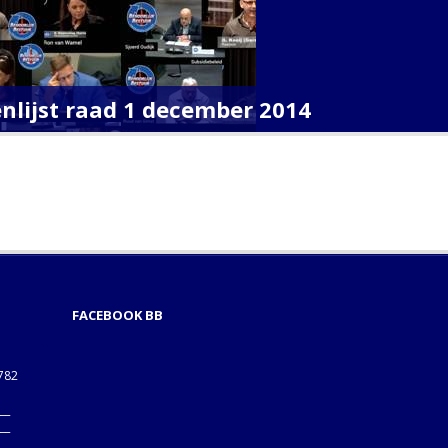
enlijst raad 1 december 2014
FACEBOOK BB
1782
___
___
B