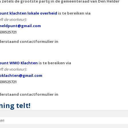
n zetels de grootste partij in de gemeenteraad van Den Helder
unt klachten lokale overheid
is te bereiken via
ft de voorkeur):
eldpunt@gmail.com
630525721
derstaand contactformulier in
punt WMO Klachten
is te bereiken via
ft de voorkeur):
klachten@gmail.com
630525721
derstaand contactformulier in
ing telt!
ken