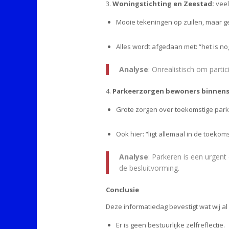
3.
Woningstichting en Zeestad:
veel
Mooie tekeningen op zuilen, maar g
Alles wordt afgedaan met: “het is nog
Analyse
: Onrealistisch om parti
4.
Parkeerzorgen bewoners binnen
Grote zorgen over toekomstige par
Ook hier: “ligt allemaal in de toeko
Analyse
: Parkeren is een urge
de besluitvorming.
Conclusie
Deze informatiedag bevestigt wat wij a
Er is geen bestuurlijke zelfreflectie.