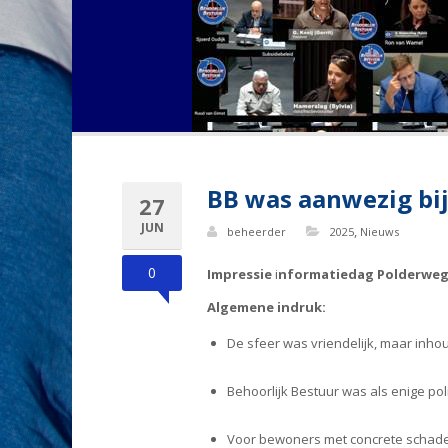
BB was aanwezig b
27
JUN
,
beheerder
2025
Nieuws
0
Impressie
i
nformatiedag Polderweg 
Algemene indruk:
De sfeer was vriendelijk, maar inho
Behoorlijk Bestuur was als enige pol
Voor bewoners met concrete schade,