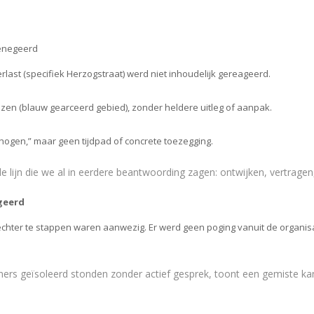
genegeerd
last (specifiek Herzogstraat) werd niet inhoudelijk gereageerd.
zen (blauw gearceerd gebied), zonder heldere uitleg of aanpak.
hogen,” maar geen tijdpad of concrete toezegging.
de lijn die we al in eerdere beantwoording zagen: ontwijken, vertrage
geerd
hter te stappen waren aanwezig. Er werd geen poging vanuit de organis
oners geïsoleerd stonden zonder actief gesprek, toont een gemiste k