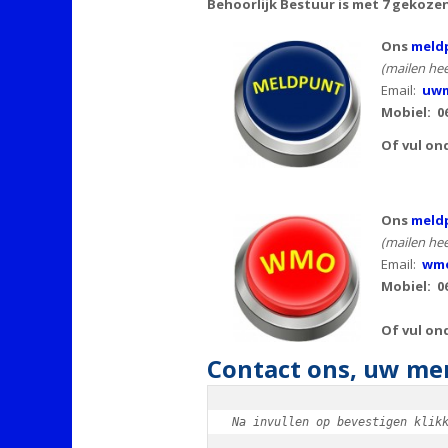
Behoorlijk Bestuur is met 7 gekoze
Ons
meldp
(mailen hee
Email:
uwm
Mobiel:
0
Of vul on
Ons
meld
(mailen hee
Email:
wmo
Mobiel: 0
Of vul on
Contact ons, uw men
Na invullen op bevestigen klik