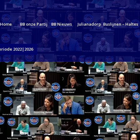
Home
BB onze Partij
BB Nieuws
Julianadorp
Buslijnen – Haltes
eriode 2022|2026