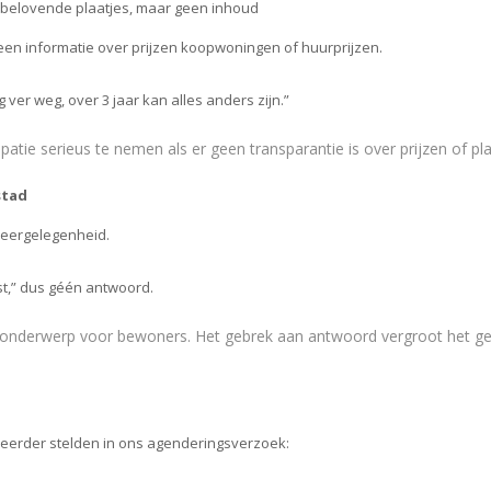
belovende plaatjes, maar geen inhoud
een informatie over prijzen koopwoningen of huurprijzen.
 ver weg, over 3 jaar kan alles anders zijn.”
cipatie serieus te nemen als er geen transparantie is over prijzen of p
stad
keergelegenheid.
mst,” dus géén antwoord.
nt onderwerp voor bewoners. Het gebrek aan antwoord vergroot het 
l eerder stelden in ons agenderingsverzoek: