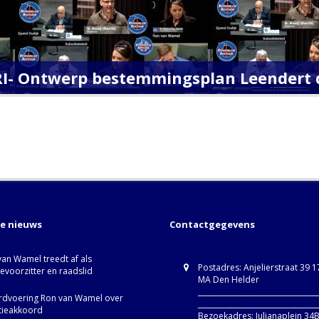
RI- Ontwerp bestemmingsplan Leendert d
te nieuws
Contactgegevens
van Wamel treedt af als
Postadres: Anjelierstraat 39 
ievoorzitter en raadslid
MA Den Helder
_________________________________
dvoering Ron van Wamel over
_________________________________
itieakkoord
Bezoekadres: Julianaplein 34