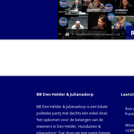
Raadsinformatiebrieven ed
BB Den Helder & Julianadorp
Laats
BB Den Helder & Julianadorp is een lokale
Ron 
politieke partij met slechts één enkel doel;
fract
‘het opkomen voor de belangen van de
Woor
inwoners in Den Helder, Huisduinen &
coal
Julianadorp‘. Dat doen wij met name binnen