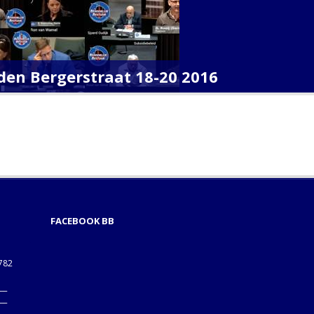
en Bergerstraat 18-20 2016
FACEBOOK BB
1782
___
___
B