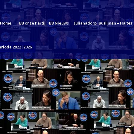
Home
BB onze Partij
BB Nieuws
Julianadorp
Buslijnen – Haltes
eriode 2022|2026