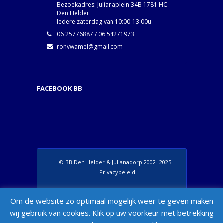
Bezoekadres: Julianaplein 34B 1781 HC
Den Helder____________________________
Iedere zaterdag van 10:00-13:00u
06 25776887 / 06 54271973
ronvwamel@gmail.com
FACEBOOK BB
© BB Den Helder & Julianadorp 2002- 2025 -
Privacybeleid
Set Footer Menu from Wordpress Admin >
Om de website zo optimaal mogelijk weer te geven maken
Appearance > Menus > "Manage Locations"
wij gebruik van cookies. Klik op uw voorkeur met betrekking
Box