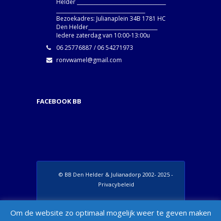
Helder ____________________________________
____________________________________
Bezoekadres: Julianaplein 34B 1781 HC
Den Helder____________________________
Iedere zaterdag van 10:00-13:00u
06 25776887 / 06 54271973
ronvwamel@gmail.com
FACEBOOK BB
© BB Den Helder & Julianadorp 2002- 2025 -
Privacybeleid
Set Footer Menu from Wordpress Admin >
Om de website zo optimaal mogelijk weer te geven maken
Appearance > Menus > "Manage Locations"