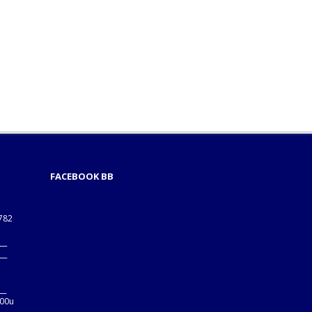
FACEBOOK BB
1782
___
___
B
__
:00u