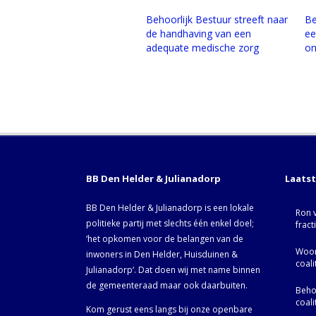
Behoorlijk Bestuur streeft naar
Be
de handhaving van een
ee
adequate medische zorg
on
BB Den Helder & Julianadorp
Laats
BB Den Helder & Julianadorp is een lokale
Ron 
politieke partij met slechts één enkel doel;
fract
‘het opkomen voor de belangen van de
Woor
inwoners in Den Helder, Huisduinen &
coal
Julianadorp‘. Dat doen wij met name binnen
de gemeenteraad maar ook daarbuiten.
Behoo
coal
Kom gerust eens langs bij onze openbare