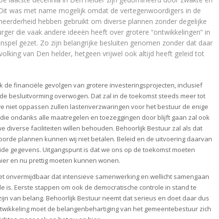
. Dit was met name mogelijk omdat de vertegenwoordigers in de
 meerderheid hebben gebruikt om diverse plannen zonder degelijke
rger die vaak andere ideeën heeft over grotere “ontwikkelingen” in
enspel gezet. Zo zijn belangrijke besluiten genomen zonder dat daar
lking van Den helder, hetgeen vrijwel ook altijd heeft geleid tot
 de financiële gevolgen van grotere investeringsprojecten, inclusief
ij de besluitvorming overwogen. Dat zal in de toekomst steeds meer tot
we niet oppassen zullen lastenverzwaringen voor het bestuur de enige
 die ondanks alle maatregelen en toezeggingen door blijft gaan zal ook
diverse faciliteiten willen behouden. Behoorlijk Bestuur zal als dat
orde plannen kunnen wij niet betalen. Beleid en de uitvoering daarvan
lide gegevens. Uitgangspunt is dat we ons op de toekomst moeten
hier en nu prettig moeten kunnen wonen.
 het onvermijdbaar dat intensieve samenwerking en wellicht samengaan
is. Eerste stappen om ook de democratische controle in stand te
jn van belang. Behoorlijk Bestuur neemt dat serieus en doet daar dus
ntwikkeling moet de belangenbehartiging van het gemeentebestuur zich