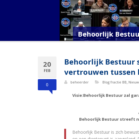
Behoorlijk Bestuu
Behoorlijk Bestuur 
20
vertrouwen tussen 
FEB
,
beheerder
Blog fractie BB
Nieuw
0
Visie:Behoorlijk Bestuur zal ga
Behoorlijk Bestuur streeft 
Behoorlijk Bestuur is zich bewust 
op een dieptepunt is aangeland. 