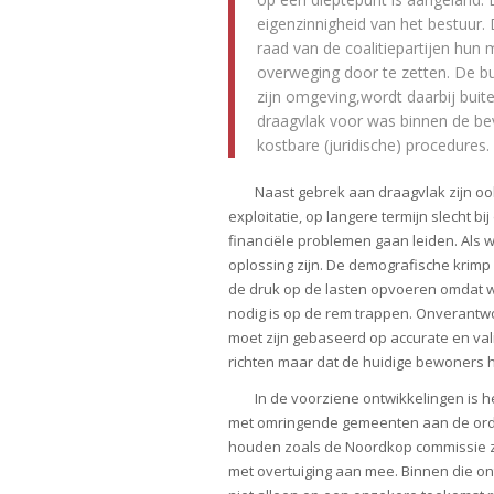
eigenzinnigheid van het bestuur
raad van de coalitiepartijen hun
overweging door te zetten. De bu
zijn omgeving,wordt daarbij buit
draagvlak voor was binnen de bevo
kostbare (juridische) procedures.
Naast gebrek aan draagvlak zijn ook
exploitatie, op langere termijn slecht b
financiële problemen gaan leiden. Als 
oplossing zijn. De demografische krimp
de druk op de lasten opvoeren omdat we 
nodig is op de rem trappen. Onverantwo
moet zijn gebaseerd op accurate en va
richten maar dat de huidige bewoners 
In de voorziene ontwikkelingen is
met omringende gemeenten aan de orde 
houden zoals de Noordkop commissie zi
met overtuiging aan mee. Binnen die o