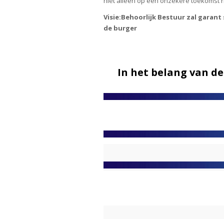
niet alleen op een onzekere toekomst r
Visie:Behoorlijk Bestuur zal garant
de burger
In het belang van d