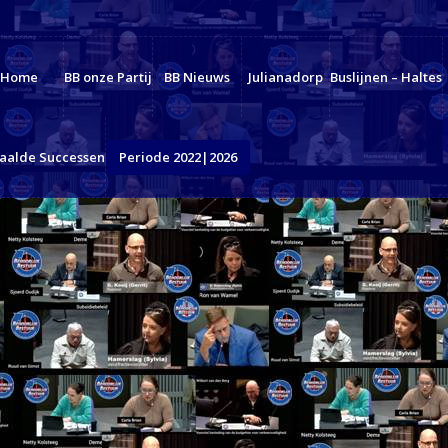
Home
BB onze Partij
BB Nieuws
Julianadorp
Buslijnen – Haltes
aalde Successen
Periode 2022|2026