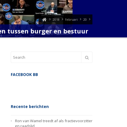
2018
februari
20
en tussen burger en bestuur
FACEBOOK BB
Recente berichten
Ron van Wamel treedt af als fractievoorzitter
en raadslid