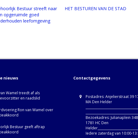
hoorlijk Bestuur streeft naar
HET BESTUREN VAN DE STAD
n opgeruimde goed
derhouden leefomgeving
te nieuws
Contactgegevens
van Wamel treedt af als
Postadres: Anjelierstraat 39 
ievoorzitter en raadslid
MA Den Helder
_________________________________
dvoering Ron van Wamel over
_________________________________
itieakkoord
Bezoekadres: Julianaplein 34
1781 HC Den
rlijk Bestuur geeft aftrap
Helder__________________________
itieakkoord
Iedere zaterdag van 10:00-13