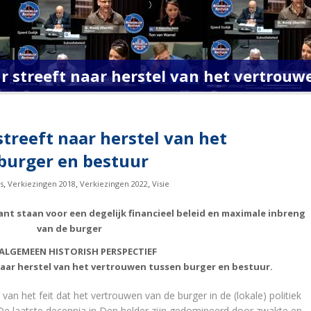
r streeft naar herstel van het vertrouw
streeft naar herstel van het
burger en bestuur
,
,
,
s
Verkiezingen 2018
Verkiezingen 2022
Visie
rant staan voor een degelijk financieel beleid en maximale inbreng
van de burger
ALGEMEEN HISTORISH PERSPECTIEF
naar herstel van het vertrouwen tussen burger en bestuur.
van het feit dat het vertrouwen van de burger in de (lokale) politiek
De laatste decennia in Den helder zijn gedomineerd door zwakte en