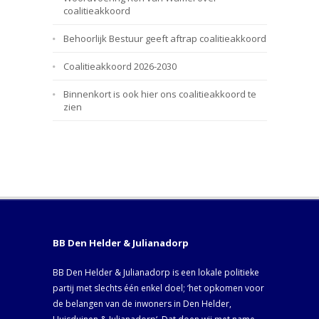
coalitieakkoord
Behoorlijk Bestuur geeft aftrap coalitieakkoord
Coalitieakkoord 2026-2030
Binnenkort is ook hier ons coalitieakkoord te
zien
BB Den Helder & Julianadorp
BB Den Helder & Julianadorp is een lokale politieke
partij met slechts één enkel doel; ‘het opkomen voor
de belangen van de inwoners in Den Helder,