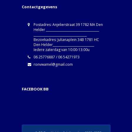
Contactgegevens
Postadres: Anjelierstraat 39 1782 MA Den
Helder ____________________________________
____________________________________
Bezoekadres: Julianaplein 34B 1781 HC
Den Helder____________________________
Iedere zaterdag van 10:00-13:00u
06 25776887 / 06 54271973
ronvwamel@gmail.com
FACEBOOK BB