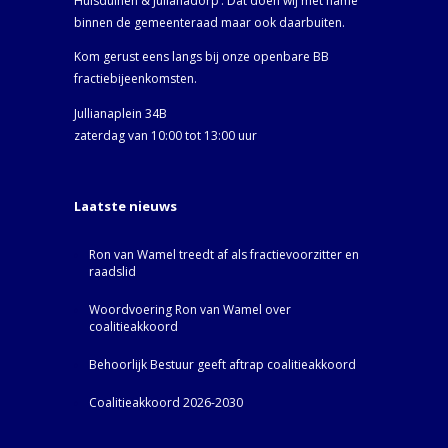
Huisduinen & Julianadorp‘. Dat doen wij met name
binnen de gemeenteraad maar ook daarbuiten.
Kom gerust eens langs bij onze openbare BB
fractiebijeenkomsten.
Jullianaplein 34B
zaterdag van 10:00 tot 13:00 uur
Laatste nieuws
Ron van Wamel treedt af als fractievoorzitter en
raadslid
Woordvoering Ron van Wamel over
coalitieakkoord
Behoorlijk Bestuur geeft aftrap coalitieakkoord
Coalitieakkoord 2026-2030