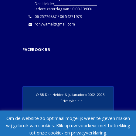
Den Helder____________________________
Iedere zaterdag van 10:00-13:00u
06 25776887 / 06 54271973
ronvwamel@gmail.com
FACEBOOK BB
© BB Den Helder & Julianadorp 2002- 2025 -
Privacybeleid
Set Footer Menu from Wordpress Admin >
Om de website zo optimaal mogelijk weer te geven maken
Appearance > Menus > "Manage Locations"
wij gebruik van cookies. Klik op uw voorkeur met betrekking
Box
tot onze cookie- en privacyverklaring.