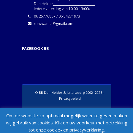
Den Helder____________________________
Iedere zaterdag van 10:00-13:00u
06 25776887 / 06 54271973
ronvwamel@gmail.com
FACEBOOK BB
© BB Den Helder & Julianadorp 2002- 2025 -
Privacybeleid
Set Footer Menu from Wordpress Admin >
Om de website zo optimaal mogelijk weer te geven maken
Appearance > Menus > "Manage Locations"
wij gebruik van cookies. Klik op uw voorkeur met betrekking
Box
tot onze cookie- en privacyverklaring.