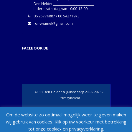
Den Helder____________________________
Iedere zaterdag van 10:00-13:00u
06 25776887 / 06 54271973
ronvwamel@gmail.com
FACEBOOK BB
© BB Den Helder & Julianadorp 2002- 2025 -
Privacybeleid
Set Footer Menu from Wordpress Admin >
Om de website zo optimaal mogelijk weer te geven maken
Appearance > Menus > "Manage Locations"
wij gebruik van cookies. Klik op uw voorkeur met betrekking
Box
tot onze cookie- en privacyverklaring.