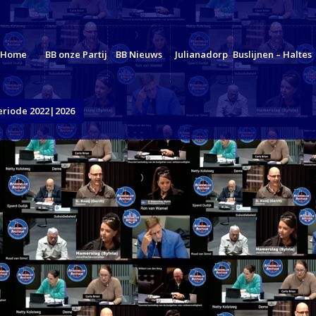
Home
BB onze Partij
BB Nieuws
Julianadorp
Buslijnen – Haltes
eriode 2022|2026