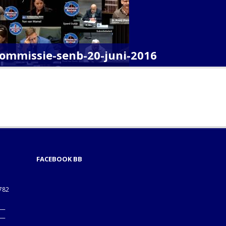
-commissie-senb-20-juni-2016
FACEBOOK BB
1782
___
___
B