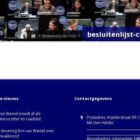
besluitenlijst
Besluitenlijsten SOB
te nieuws
Contactgegevens
van Wamel treedt af als
Postadres: Anjelierstraat 39 
ievoorzitter en raadslid
MA Den Helder
_________________________________
dvoering Ron van Wamel over
_________________________________
itieakkoord
Bezoekadres: Julianaplein 34