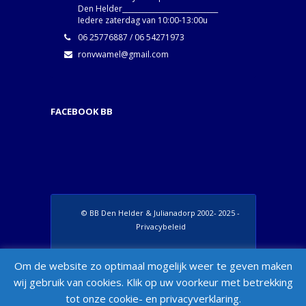
Den Helder____________________________
Iedere zaterdag van 10:00-13:00u
06 25776887 / 06 54271973
ronvwamel@gmail.com
FACEBOOK BB
© BB Den Helder & Julianadorp 2002- 2025 -
Privacybeleid
Set Footer Menu from Wordpress Admin >
Om de website zo optimaal mogelijk weer te geven maken
Appearance > Menus > "Manage Locations"
wij gebruik van cookies. Klik op uw voorkeur met betrekking
Box
tot onze cookie- en privacyverklaring.