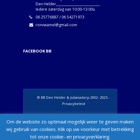
Den Helder____________________________
Iedere zaterdag van 10:00-13:00u
06 25776887 / 06 54271973
ronvwamel@gmail.com
FACEBOOK BB
© BB Den Helder & Julianadorp 2002- 2025 -
Privacybeleid
Set Footer Menu from Wordpress Admin >
Om de website zo optimaal mogelijk weer te geven maken
Appearance > Menus > "Manage Locations"
wij gebruik van cookies. Klik op uw voorkeur met betrekking
Box
tot onze cookie- en privacyverklaring.