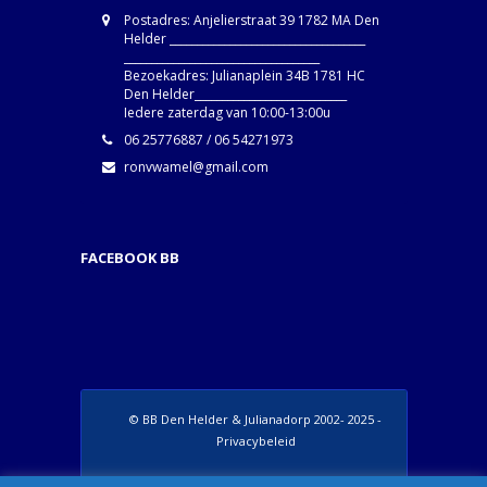
Postadres: Anjelierstraat 39 1782 MA Den
Helder ____________________________________
____________________________________
Bezoekadres: Julianaplein 34B 1781 HC
Den Helder____________________________
Iedere zaterdag van 10:00-13:00u
06 25776887 / 06 54271973
ronvwamel@gmail.com
FACEBOOK BB
© BB Den Helder & Julianadorp 2002- 2025 -
Privacybeleid
Set Footer Menu from Wordpress Admin >