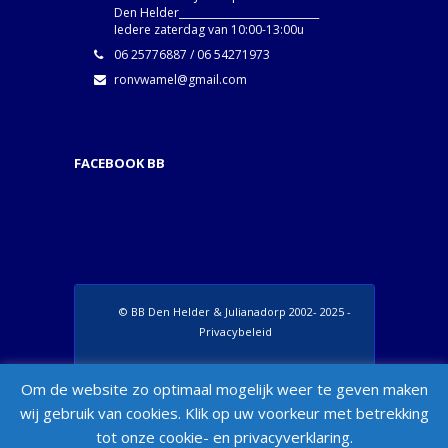
Den Helder____________________________
Iedere zaterdag van 10:00-13:00u
06 25776887 / 06 54271973
ronvwamel@gmail.com
FACEBOOK BB
© BB Den Helder & Julianadorp 2002- 2025 -
Privacybeleid
Set Footer Menu from Wordpress Admin >
Om de website zo optimaal mogelijk weer te geven maken
Appearance > Menus > "Manage Locations"
wij gebruik van cookies. Klik op uw voorkeur met betrekking
Box
tot onze cookie- en privacyverklaring.