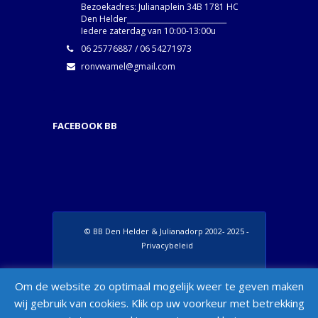
Bezoekadres: Julianaplein 34B 1781 HC
Den Helder____________________________
Iedere zaterdag van 10:00-13:00u
06 25776887 / 06 54271973
ronvwamel@gmail.com
FACEBOOK BB
© BB Den Helder & Julianadorp 2002- 2025 -
Privacybeleid
Set Footer Menu from Wordpress Admin >
Om de website zo optimaal mogelijk weer te geven maken
Appearance > Menus > "Manage Locations"
wij gebruik van cookies. Klik op uw voorkeur met betrekking
Box