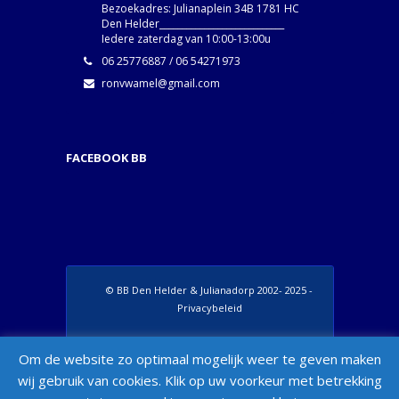
Bezoekadres: Julianaplein 34B 1781 HC
Den Helder____________________________
Iedere zaterdag van 10:00-13:00u
06 25776887 / 06 54271973
ronvwamel@gmail.com
FACEBOOK BB
© BB Den Helder & Julianadorp 2002- 2025 -
Privacybeleid
Set Footer Menu from Wordpress Admin >
Om de website zo optimaal mogelijk weer te geven maken
Appearance > Menus > "Manage Locations"
wij gebruik van cookies. Klik op uw voorkeur met betrekking
Box