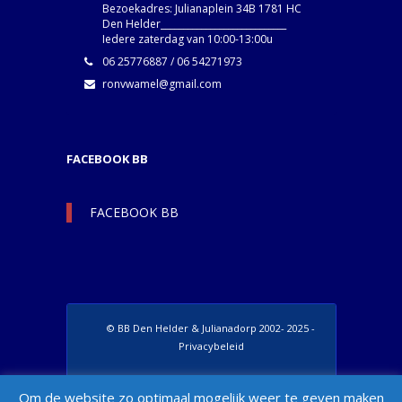
Bezoekadres: Julianaplein 34B 1781 HC
Den Helder____________________________
Iedere zaterdag van 10:00-13:00u
06 25776887 / 06 54271973
ronvwamel@gmail.com
FACEBOOK BB
FACEBOOK BB
© BB Den Helder & Julianadorp 2002- 2025 -
Privacybeleid
Set Footer Menu from Wordpress Admin >
Om de website zo optimaal mogelijk weer te geven maken