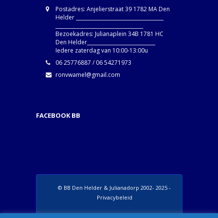
Postadres: Anjelierstraat 39 1782 MA Den
Helder ____________________________________
____________________________________
Bezoekadres: Julianaplein 34B 1781 HC
Den Helder____________________________
Iedere zaterdag van 10:00-13:00u
06 25776887 / 06 54271973
ronvwamel@gmail.com
FACEBOOK BB
© BB Den Helder & Julianadorp 2002- 2025 -
Privacybeleid
Set Footer Menu from Wordpress Admin >