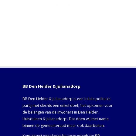
BB Den Helder & Julianadorp
BB Den Helder & Julianadorp is een lokale politieke
partij met slechts één enkel doel; ‘het opkomen voor
de belangen van de inwoners in Den Helder,
Huisduinen & Julianadorp‘. Dat doen wij met name
binnen de gemeenteraad maar ook daarbuiten.
Kom gerust eens langs bij onze openbare BB