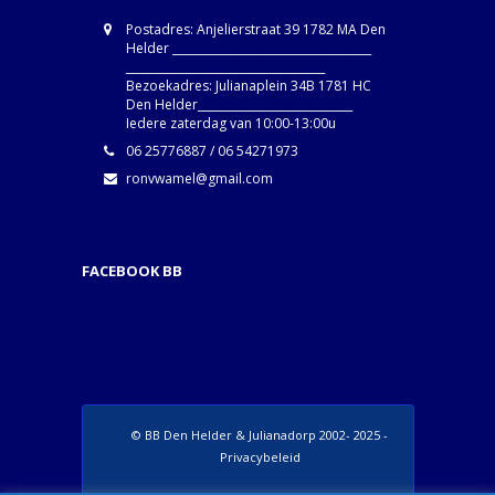
Postadres: Anjelierstraat 39 1782 MA Den
Helder ____________________________________
____________________________________
Bezoekadres: Julianaplein 34B 1781 HC
Den Helder____________________________
Iedere zaterdag van 10:00-13:00u
06 25776887 / 06 54271973
ronvwamel@gmail.com
FACEBOOK BB
© BB Den Helder & Julianadorp 2002- 2025 -
Privacybeleid