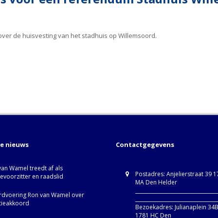
um over de huisvesting van het stadhuis op Willemsoord.
te nieuws
Contactgegevens
van Wamel treedt af als
Postadres: Anjelierstraat 39 
ievoorzitter en raadslid
MA Den Helder
_________________________________
dvoering Ron van Wamel over
_________________________________
itieakkoord
Bezoekadres: Julianaplein 34
1781 HC Den