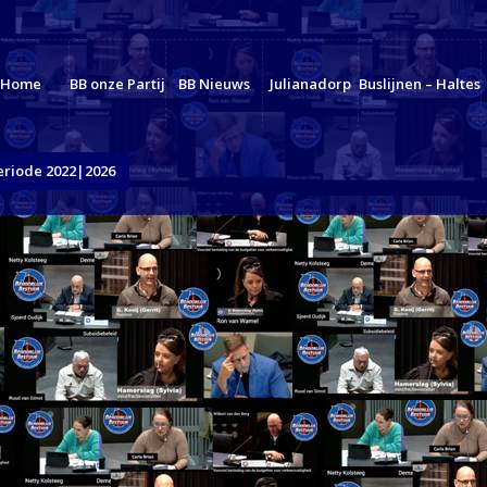
Home
BB onze Partij
BB Nieuws
Julianadorp
Buslijnen – Haltes
eriode 2022|2026