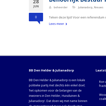
28
JUN
,
beheerder
Julianadorp
Nieuws
0
Teken deze lijst! Voor een referend
Lees meer
BB Den Helder & Julianadorp
Laats
BB Den Helder & Julianadorp is een lokale
Ron 
politieke partij met slechts één enkel doel;
fract
‘het opkomen voor de belangen van de
Woor
inwoners in Den Helder, Huisduinen &
coal
Julianadorp‘. Dat doen wij met name binnen