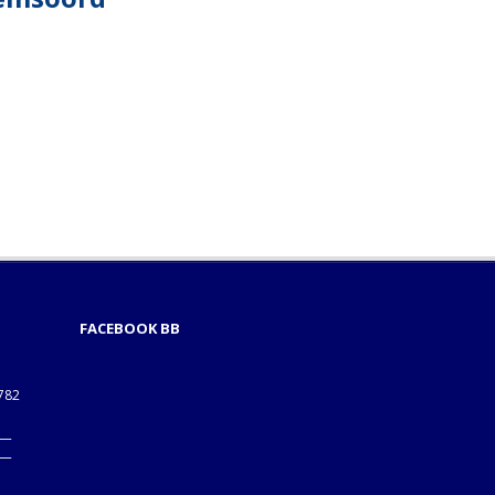
FACEBOOK BB
1782
___
___
B