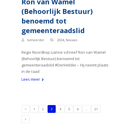
Ron van Wamel
(Behoorlijk Bestuur)
benoemd tot
gemeenteraadslid
,
beheerder
2024
Nieuws
Regio Noordkop Lianne schreef Ron van Wamel
(Behoorlijk Bestuur) benoemd tot
gemeenteraadslid #DenHelder – Hij neemt plaats
in de raad
Lees meer
1
2
3
4
5
6
…
21