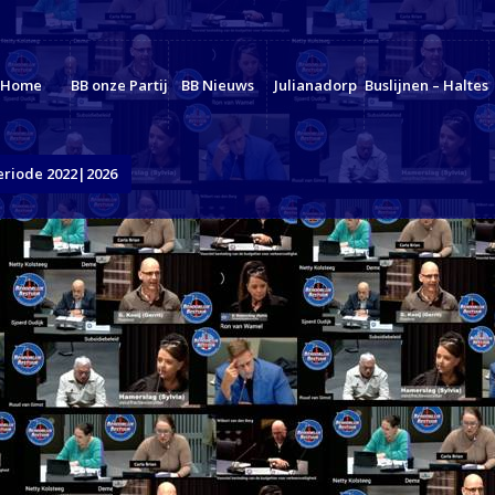
Home
BB onze Partij
BB Nieuws
Julianadorp
Buslijnen – Haltes
eriode 2022|2026