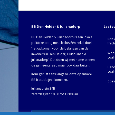
BB Den Helder & Julianadorp
Laats
BB Den Helder & Julianadorp is een lokale
Ron 
politieke partij met slechts één enkel doel;
fract
‘het opkomen voor de belangen van de
Woor
inwoners in Den Helder, Huisduinen &
coal
Julianadorp‘. Dat doen wij met name binnen
de gemeenteraad maar ook daarbuiten.
Behoo
coal
Kom gerust eens langs bij onze openbare
BB fractiebijeenkomsten.
Coal
Jullianaplein 34B
zaterdag van 10:00 tot 13:00 uur