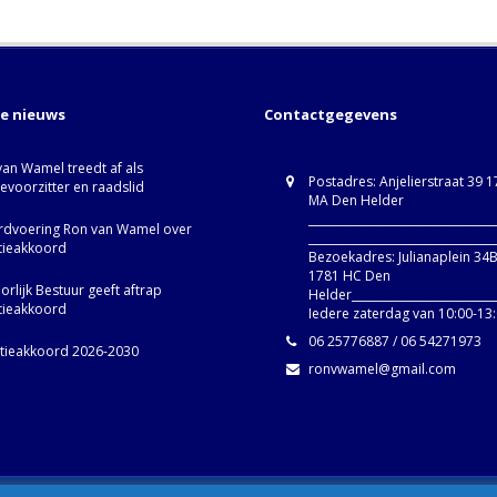
te nieuws
Contactgegevens
van Wamel treedt af als
Postadres: Anjelierstraat 39 
ievoorzitter en raadslid
MA Den Helder
_________________________________
dvoering Ron van Wamel over
_________________________________
itieakkoord
Bezoekadres: Julianaplein 34
1781 HC Den
rlijk Bestuur geeft aftrap
Helder__________________________
itieakkoord
Iedere zaterdag van 10:00-13
06 25776887 / 06 54271973
itieakkoord 2026-2030
ronvwamel@gmail.com