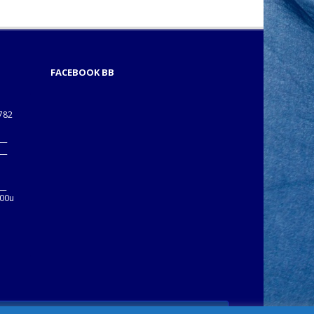
FACEBOOK BB
1782
___
___
B
__
:00u