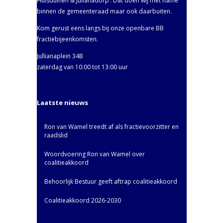
Huisduinen & Julianadorp‘. Dat doen wij met name
binnen de gemeenteraad maar ook daarbuiten.
Kom gerust eens langs bij onze openbare BB
fractiebijeenkomsten.
Jullianaplein 34B
zaterdag van 10:00 tot 13:00 uur
Laatste nieuws
Ron van Wamel treedt af als fractievoorzitter en
raadslid
Woordvoering Ron van Wamel over
coalitieakkoord
Behoorlijk Bestuur geeft aftrap coalitieakkoord
Coalitieakkoord 2026-2030