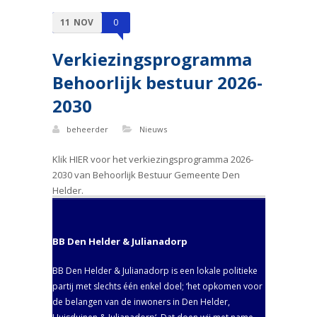
11
NOV
0
Verkiezingsprogramma
Behoorlijk bestuur 2026-
2030
beheerder
Nieuws
Klik HIER voor het verkiezingsprogramma 2026-
2030 van Behoorlijk Bestuur Gemeente Den
Helder.
BB Den Helder & Julianadorp
BB Den Helder & Julianadorp is een lokale politieke
partij met slechts één enkel doel; ‘het opkomen voor
de belangen van de inwoners in Den Helder,