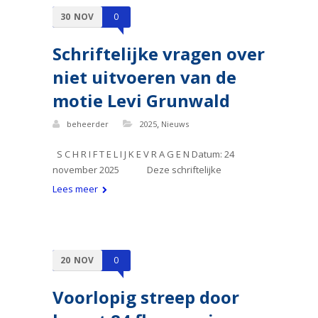
30
NOV
0
Schriftelijke vragen over
niet uitvoeren van de
motie Levi Grunwald
,
beheerder
2025
Nieuws
S C H R I F T E L I J K E V R A G E N Datum: 24
november 2025 Deze schriftelijke
Lees meer
20
NOV
0
Voorlopig streep door