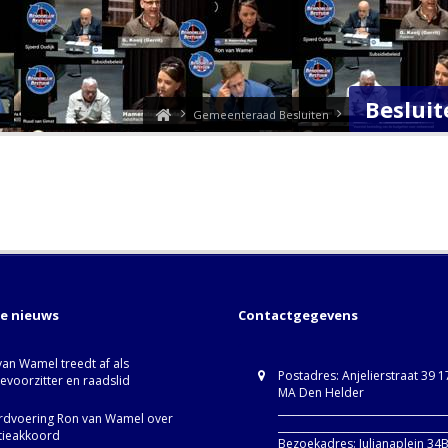
Besluit
Gemeenteraad Besluiten
te nieuws
Contactgegevens
van Wamel treedt af als
Postadres: Anjelierstraat 39 
ievoorzitter en raadslid
MA Den Helder
_________________________________
dvoering Ron van Wamel over
_________________________________
itieakkoord
Bezoekadres: Julianaplein 34