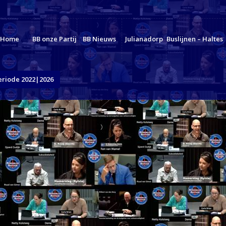
Home
BB onze Partij
BB Nieuws
Julianadorp
Buslijnen – Haltes
eriode 2022|2026