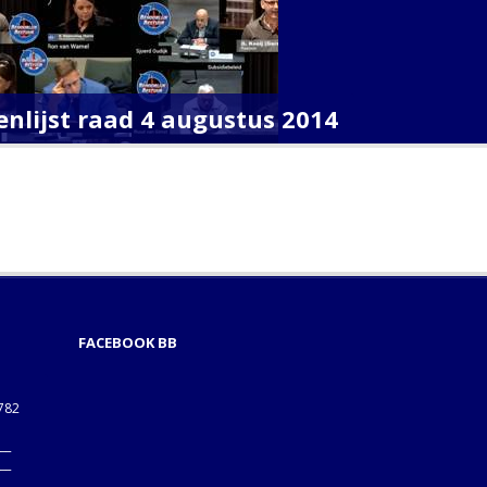
enlijst raad 4 augustus 2014
FACEBOOK BB
1782
___
___
B