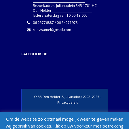
____________________________________
Bezoekadres: Julianaplein 34B 1781 HC
Den Helder____________________________
Iedere zaterdag van 10:00-13:00u
06 25776887 / 06 54271973
ronvwamel@gmail.com
FACEBOOK BB
© BB Den Helder & Julianadorp 2002- 2025 -
Privacybeleid
Set Footer Menu from Wordpress Admin >
Om de website zo optimaal mogelijk weer te geven maken
Appearance > Menus > "Manage Locations"
wij gebruik van cookies. Klik op uw voorkeur met betrekking