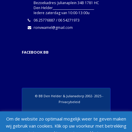
Bezoekadres: Julianaplein 34B 1781 HC
Den Helder____________________________
Iedere zaterdag van 10:00-13:00u
06 25776887 / 06 54271973
ronvwamel@gmail.com
FACEBOOK BB
© BB Den Helder & Julianadorp 2002- 2025 -
Privacybeleid
Set Footer Menu from Wordpress Admin >
Om de website zo optimaal mogelijk weer te geven maken
Appearance > Menus > "Manage Locations"
wij gebruik van cookies. Klik op uw voorkeur met betrekking
Box