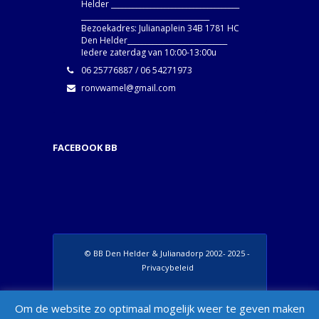
Helder ____________________________________
____________________________________
Bezoekadres: Julianaplein 34B 1781 HC
Den Helder____________________________
Iedere zaterdag van 10:00-13:00u
06 25776887 / 06 54271973
ronvwamel@gmail.com
FACEBOOK BB
© BB Den Helder & Julianadorp 2002- 2025 -
Privacybeleid
Set Footer Menu from Wordpress Admin >
Om de website zo optimaal mogelijk weer te geven maken
Appearance > Menus > "Manage Locations"