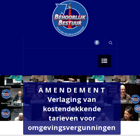
A M E N D E M E N T
Verlaging van
kostendekkende
tarieven voor
omgevingsvergunningen