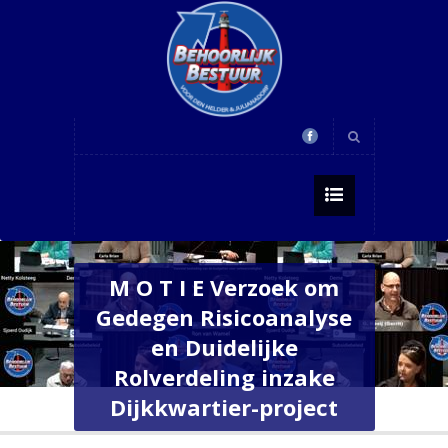
M O T I E Verzoek om
Gedegen Risicoanalyse
en Duidelijke
Rolverdeling inzake
Dijkkwartier-project