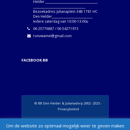
Helder ____________________________________
____________________________________
Bezoekadres: Julianaplein 34B 1781 HC
Den Helder____________________________
Iedere zaterdag van 10:00-13:00u
06 25776887 / 06 54271973
ronvwamel@gmail.com
FACEBOOK BB
© BB Den Helder & Julianadorp 2002- 2025 -
Privacybeleid
Set Footer Menu from Wordpress Admin >
Om de website zo optimaal mogelijk weer te geven maken
Appearance > Menus > "Manage Locations"