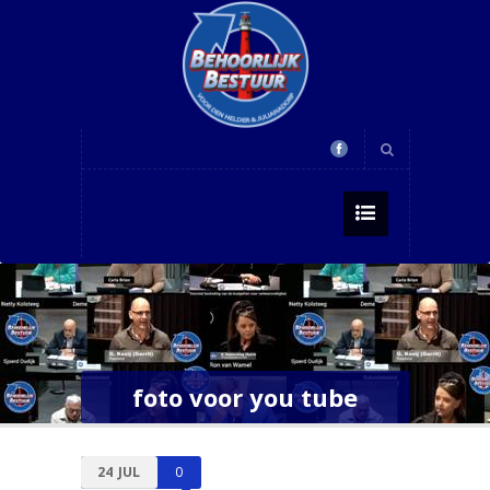
foto voor you tube
24
JUL
0