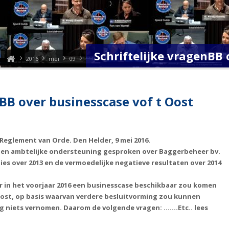
Schriftelijke vragenBB 
2016
mei
09
nBB over businesscase vof t Oost
 Reglement van Orde. Den Helder, 9 mei 2016.
r en ambtelijke ondersteuning gesproken over Baggerbeheer bv.
lies over 2013 en de vermoedelijke negatieve resultaten over 2014
er in het voorjaar 2016 een businesscase beschikbaar zou komen
 Oost, op basis waarvan verdere besluitvorming zou kunnen
nog niets vernomen. Daarom de volgende vragen: …….
Etc.. lees