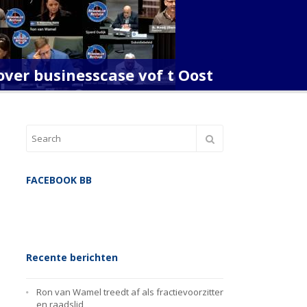
over businesscase vof t Oost
FACEBOOK BB
Recente berichten
Ron van Wamel treedt af als fractievoorzitter
en raadslid