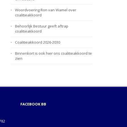
Woordvoering Ron van Wamel over
coalitieakkoord
Behoorlijk Bestuur geeft aftrap
coalitieakkoord
Coalitieakkoord 2026-2030
Binnenkort is ook hier ons coalitieakkoord te
zien
FACEBOOK BB
1782