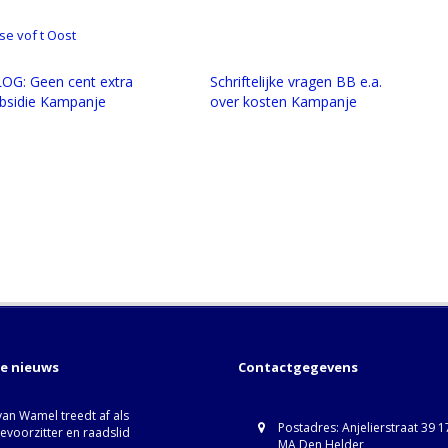
se vof t Oost
OG: Geen cent extra
Schriftelijke vragen BB e.a.
bsidie Kampanje
over kosten Kampanje
te nieuws
Contactgegevens
van Wamel treedt af als
Postadres: Anjelierstraat 39 
ievoorzitter en raadslid
MA Den Helder