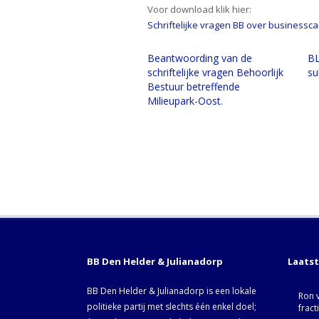
Voor download klik hier:
Schriftelijke vragen BB over businessca
Beantwoording van de
BL
schriftelijke vragen Behoorlijk
su
Bestuur betreffende
Milieupark-Oost.
BB Den Helder & Julianadorp
Laats
BB Den Helder & Julianadorp is een lokale
Ron 
politieke partij met slechts één enkel doel;
fract