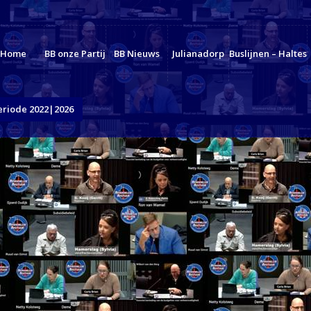
Home
BB onze Partij
BB Nieuws
Julianadorp
Buslijnen – Haltes
eriode 2022|2026