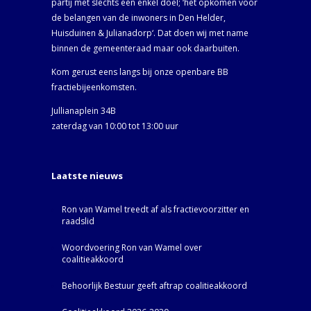
partij met slechts één enkel doel; ‘het opkomen voor
de belangen van de inwoners in Den Helder,
Huisduinen & Julianadorp‘. Dat doen wij met name
binnen de gemeenteraad maar ook daarbuiten.
Kom gerust eens langs bij onze openbare BB
fractiebijeenkomsten.
Jullianaplein 34B
zaterdag van 10:00 tot 13:00 uur
Laatste nieuws
Ron van Wamel treedt af als fractievoorzitter en
raadslid
Woordvoering Ron van Wamel over
coalitieakkoord
Behoorlijk Bestuur geeft aftrap coalitieakkoord