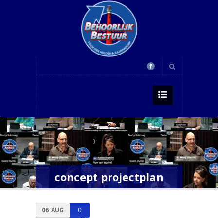
concept projectplan
06
AUG
0