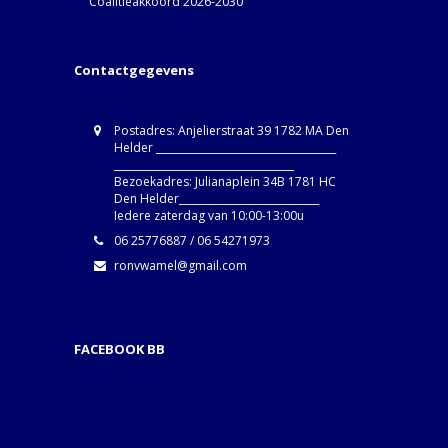
Coalitieakkoord 2026-2030
Contactgegevens
Postadres: Anjelierstraat 39 1782 MA Den
Helder ____________________________________
____________________________________
Bezoekadres: Julianaplein 34B 1781 HC
Den Helder____________________________
Iedere zaterdag van 10:00-13:00u
06 25776887 / 06 54271973
ronvwamel@gmail.com
FACEBOOK BB