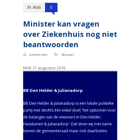
31
AUG
0
Minister kan vragen
over Ziekenhuis nog niet
beantwoorden
beheerder
Nieuws
NHD 31 augustus 2016
BB Den Helder & Julianadorp
BB Den Helder & Julianadorp is een lokale politieke
partij met slechts één enkel doel; ‘het opkomen voor
de belangen van de inwoners in Den Helder,
Huisduinen & Julianadorp‘. Dat doen wij met name
binnen de gemeenteraad maar ook daarbuiten.