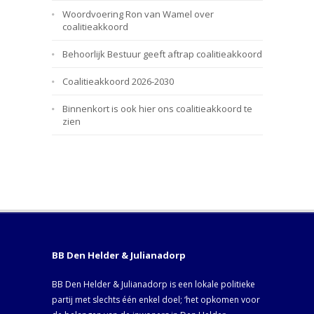
Woordvoering Ron van Wamel over
coalitieakkoord
Behoorlijk Bestuur geeft aftrap coalitieakkoord
Coalitieakkoord 2026-2030
Binnenkort is ook hier ons coalitieakkoord te
zien
BB Den Helder & Julianadorp
BB Den Helder & Julianadorp is een lokale politieke
partij met slechts één enkel doel; ‘het opkomen voor