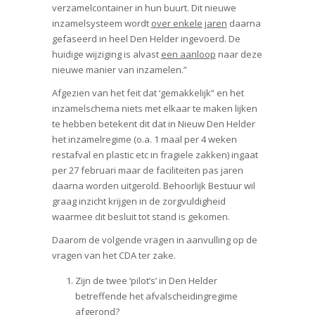
verzamelcontainer in hun buurt. Dit nieuwe
inzamelsysteem wordt
over enkele jaren
daarna
gefaseerd in heel Den Helder ingevoerd. De
huidige wijziging is alvast
een aanloop
naar deze
nieuwe manier van inzamelen.”
Afgezien van het feit dat ‘gemakkelijk” en het
inzamelschema niets met elkaar te maken lijken
te hebben betekent dit dat in Nieuw Den Helder
het inzamelregime (o.a. 1 maal per 4 weken
restafval en plastic etc in fragiele zakken) ingaat
per 27 februari maar de faciliteiten pas jaren
daarna worden uitgerold. Behoorlijk Bestuur wil
graag inzicht krijgen in de zorgvuldigheid
waarmee dit besluit tot stand is gekomen.
Daarom de volgende vragen in aanvulling op de
vragen van het CDA ter zake.
Zijn de twee ‘pilot’s’ in Den Helder
betreffende het afvalscheidingregime
afgerond?