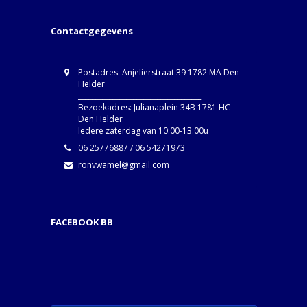
Contactgegevens
Postadres: Anjelierstraat 39 1782 MA Den
Helder ____________________________________
____________________________________
Bezoekadres: Julianaplein 34B 1781 HC
Den Helder____________________________
Iedere zaterdag van 10:00-13:00u
06 25776887 / 06 54271973
ronvwamel@gmail.com
FACEBOOK BB