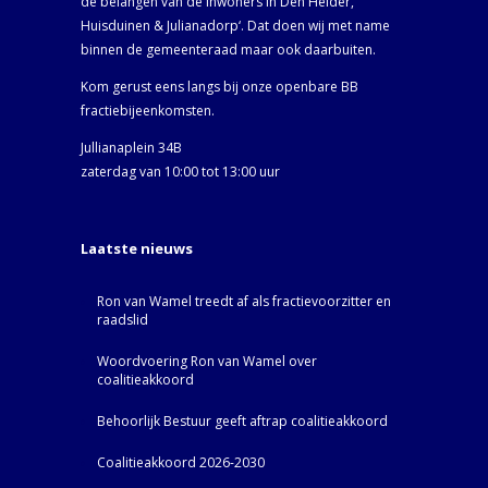
de belangen van de inwoners in Den Helder,
Huisduinen & Julianadorp‘. Dat doen wij met name
binnen de gemeenteraad maar ook daarbuiten.
Kom gerust eens langs bij onze openbare BB
fractiebijeenkomsten.
Jullianaplein 34B
zaterdag van 10:00 tot 13:00 uur
Laatste nieuws
Ron van Wamel treedt af als fractievoorzitter en
raadslid
Woordvoering Ron van Wamel over
coalitieakkoord
Behoorlijk Bestuur geeft aftrap coalitieakkoord
Coalitieakkoord 2026-2030