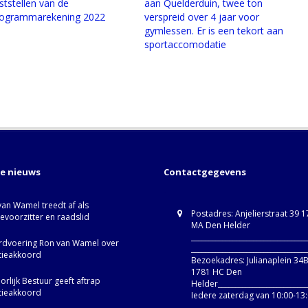
ststellen van de
aan Quelderduin, twee ton
ogrammarekening 2022
verspreid over 4 jaar voor
gymlessen. Er is een tekort aan
sportaccomodatie
te nieuws
Contactgegevens
van Wamel treedt af als
Postadres: Anjelierstraat 39 
ievoorzitter en raadslid
MA Den Helder
_________________________________
dvoering Ron van Wamel over
_________________________________
itieakkoord
Bezoekadres: Julianaplein 34
1781 HC Den
rlijk Bestuur geeft aftrap
Helder__________________________
itieakkoord
Iedere zaterdag van 10:00-13