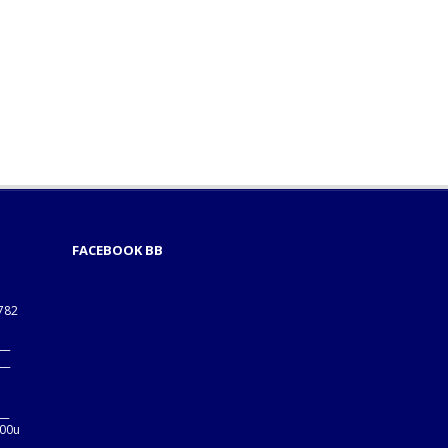
FACEBOOK BB
1782
___
___
B
__
:00u