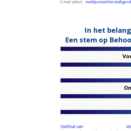
E mail adres:
meldpuntachterstalligo
In het belang
Een stem op Behoor
Vo
On
Diefstal van
Vi