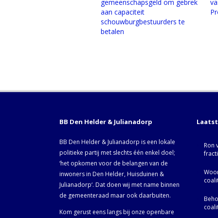
gemeenschapsgeld om gebrek
va
aan capaciteit
Pr
schouwburgbestuurders te
betalen
BB Den Helder & Julianadorp
Laats
BB Den Helder & Julianadorp is een lokale
Ron 
politieke partij met slechts één enkel doel;
fract
‘het opkomen voor de belangen van de
Woor
inwoners in Den Helder, Huisduinen &
coal
Julianadorp‘. Dat doen wij met name binnen
de gemeenteraad maar ook daarbuiten.
Behoo
coal
Kom gerust eens langs bij onze openbare