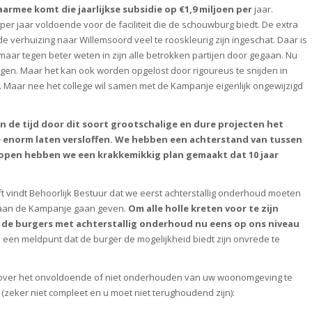
aarmee komt die jaarlijkse subsidie op €1,9 miljoen per
jaar.
 per jaar voldoende voor de faciliteit die de schouwburg biedt. De extra
e verhuizing naar Willemsoord veel te rooskleurig zijn ingeschat. Daar is
aar tegen beter weten in zijn alle betrokken partijen door gegaan. Nu
gen. Maar het kan ook worden opgelost door rigoureus te snijden in
. Maar nee het college wil samen met de Kampanje eigenlijk ongewijzigd
an de tijd door dit soort grootschalige en dure projecten het
enorm laten versloffen. We hebben een achterstand van tussen
e lopen hebben we een krakkemikkig plan gemaakt dat 10 jaar
t vindt Behoorlijk Bestuur dat we eerst achterstallig onderhoud moeten
 aan de Kampanje gaan geven.
Om alle holle kreten voor te zijn
n de burgers met achterstallig onderhoud nu eens op ons niveau
en meldpunt dat de burger de mogelijkheid biedt zijn onvrede te
n over het onvoldoende of niet onderhouden van uw woonomgeving te
zeker niet compleet en u moet niet terughoudend zijn):