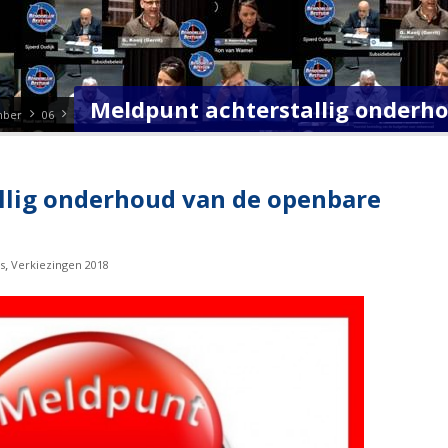
Meldpunt achterstallig onderh
mber
06
llig onderhoud van de openbare
,
s
Verkiezingen 2018