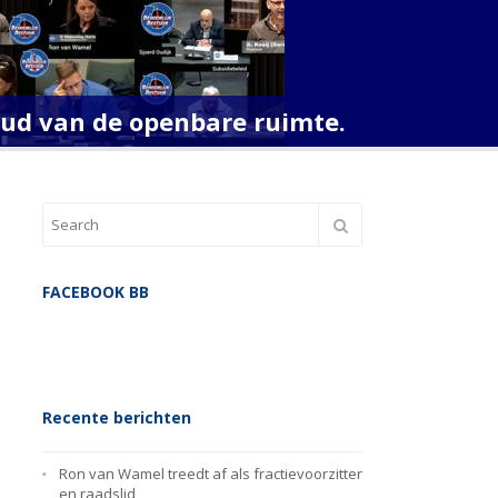
oud van de openbare ruimte.
FACEBOOK BB
Recente berichten
Ron van Wamel treedt af als fractievoorzitter
en raadslid