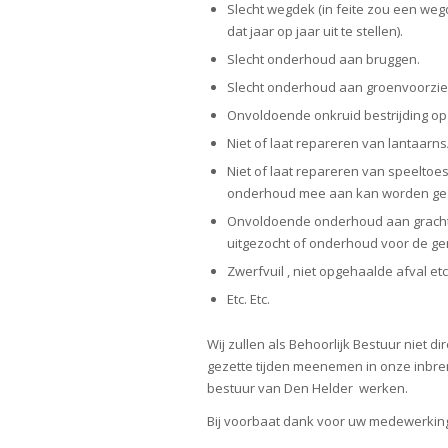
Slecht wegdek (in feite zou een weg
dat jaar op jaar uit te stellen).
Slecht onderhoud aan bruggen.
Slecht onderhoud aan groenvoorzieni
Onvoldoende onkruid bestrijding op
Niet of laat repareren van lantaarns
Niet of laat repareren van speeltoe
onderhoud mee aan kan worden ge
Onvoldoende onderhoud aan grachte
uitgezocht of onderhoud voor de g
Zwerfvuil , niet opgehaalde afval etc
Etc. Etc.
Wij zullen als Behoorlijk Bestuur niet d
gezette tijden meenemen in onze inbre
bestuur van Den Helder werken.
Bij voorbaat dank voor uw medewerking