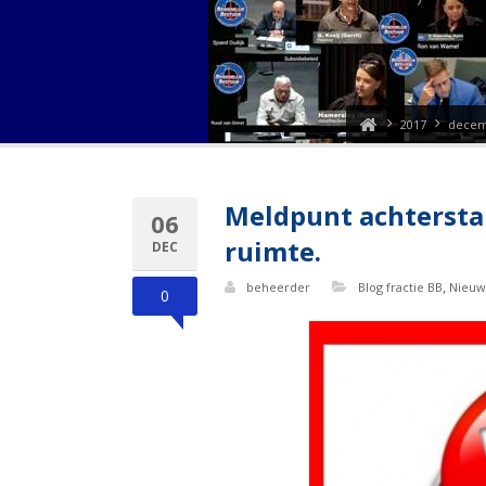
2017
dece
Meldpunt achtersta
06
ruimte.
DEC
,
beheerder
Blog fractie BB
Nieuw
0