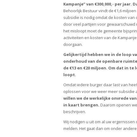
Kampanje” van €300,000,- per jaar. D
Behoorlijk Bestuur vindt de €1,6 miljoen
subsidie is nodig omdat de kosten van d
door veel partijen voor gewaarschuwd m
het misloopt moet de gemeente bijsprin
activiteiten en kosten van de Kampanje
doorgaan.
Gelijkertijd hebben we in de loop v
onderhoud van de openbare ruimte 
de €13 en €20 miljoen. Om dat in t
loopt.
Omdat iedere burger daar last van heef
oplossen voor we weer meer subsidie
willen we de werkelijke onvrede va
in kaart brengen.
Daarom openen we e
beschrijven.
Wij nodigen u uit om al uw ergernisse
melden. Het gaat dan om onder andere (