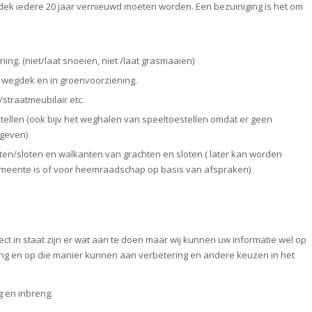
dek iedere 20 jaar vernieuwd moeten worden. Een bezuiniging is het om
ng. (niet/laat snoeien, niet /laat grasmaaien)
 wegdek en in groenvoorziening.
/straatmeubilair etc.
stellen (ook bijv het weghalen van speeltoestellen omdat er geen
geven)
n/sloten en walkanten van grachten en sloten ( later kan worden
emeente is of voor heemraadschap op basis van afspraken)
irect in staat zijn er wat aan te doen maar wij kunnen uw informatie wel op
ng en op die manier kunnen aan verbetering en andere keuzen in het
 en inbreng.