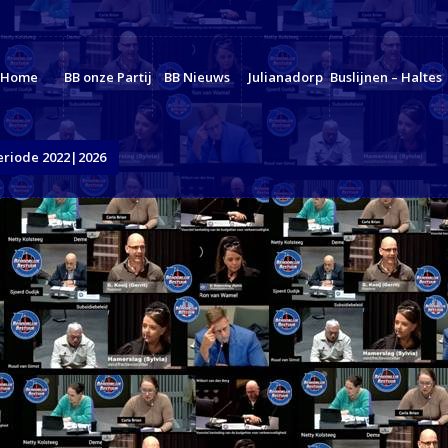
Home
BB onze Partij
BB Nieuws
Julianadorp
Buslijnen – Haltes
eriode 2022|2026