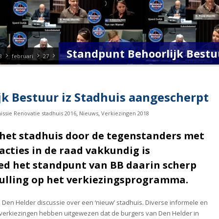
Standpunt Behoorlijk Bestu
8
februari
27
k Bestuur iz Stadhuis aangescherpt
,
,
ssie Renovatie stadhuis 2016
Nieuws
Verkiezingen 2018
 het stadhuis door de tegenstanders met
cties in de raad vakkundig is
ed het standpunt van BB daarin scherp
vulling op het verkiezingsprogramma.
 Den Helder discussie over een ‘nieuw’ stadhuis. Diverse informele en
verkiezingen hebben uitgewezen dat de burgers van Den Helder in