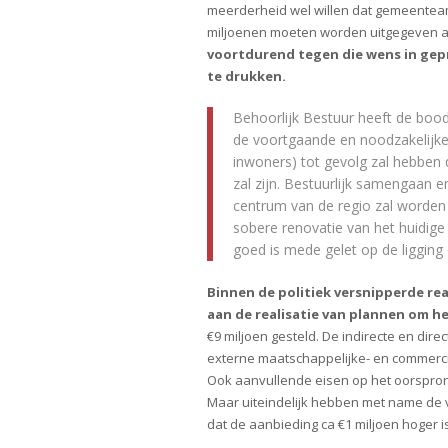
meerderheid wel willen dat gemeentea
miljoenen moeten worden uitgegeven a
voortdurend tegen die wens in gep
te drukken.
Behoorlijk Bestuur heeft de boo
de voortgaande en noodzakelijke
inwoners) tot gevolg zal hebben 
zal zijn. Bestuurlijk samengaan
centrum van de regio zal worden 
sobere renovatie van het huidige
goed is mede gelet op de ligging
Binnen de politiek versnipperde rea
aan de realisatie van plannen om h
€9 miljoen gesteld. De indirecte en dir
externe maatschappelijke- en commerci
Ook aanvullende eisen op het oorspro
Maar uiteindelijk hebben met name de v
dat de aanbieding ca €1 miljoen hoger is