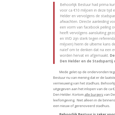
Behoorlijk Bestuur had prima ku
voor ca €10 miljoen in deze tijd
Helder en vervolgens de stadspar
afwachten. Directe aanleiding vo
een vorm van facebook peiling o
heeft vervolgens aansluiting gezo
en VVD zijn sterk tegen referen
miljoen) hierin de ultieme kans 
naïef om te denken dat na een e
worden hervat en afgemaakt.
Dez
Den Helder en de Stadspartij 
Mede gelet op de ondervonden tegen
Bestuur nu van mening dat er de laatst
vernieuwing van het stadhuis. Behoorli
uitgegeven aan het inlopen van de ca €
Den Helder. Kortom
alle burgers
van Den
leefomgeving. Niet alleen in de binnen
een nieuw of gerenoveerd stadhuis.
Behoorlijk Bestuur is zeker voor