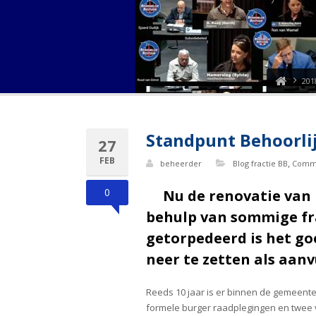
201
Standpunt Behoorlij
27
FEB
,
beheerder
Blog fractie BB
Commi
0
Nu de renovatie van
behulp van sommige fra
getorpedeerd is het go
neer te zetten als aan
Reeds 10 jaar is er binnen de gemeente
formele burger raadplegingen en twee 