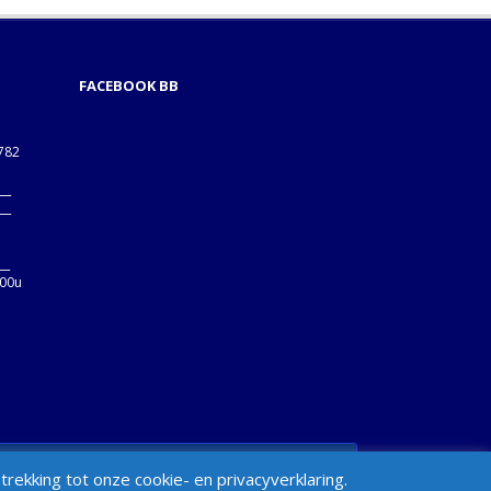
FACEBOOK BB
1782
___
___
B
__
:00u
min > Appearance > Menus > "Manage Locations" Box
ekking tot onze cookie- en privacyverklaring.