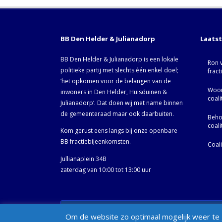
BB Den Helder & Julianadorp
Laats
BB Den Helder & Julianadorp is een lokale
Ron 
politieke partij met slechts één enkel doel;
fract
‘het opkomen voor de belangen van de
Woor
inwoners in Den Helder, Huisduinen &
coal
Julianadorp‘. Dat doen wij met name binnen
de gemeenteraad maar ook daarbuiten.
Behoo
coal
Kom gerust eens langs bij onze openbare
BB fractiebijeenkomsten.
Coal
Jullianaplein 34B
zaterdag van 10:00 tot 13:00 uur
© BB Den Helder & Julianadorp 2002- 2025 -
Privacybelei
Om de website zo optimaal mogelijk weer te g