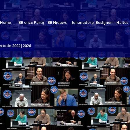
Home
BB onze Partij
BB Nieuws
Julianadorp
Buslijnen – Haltes
eriode 2022|2026