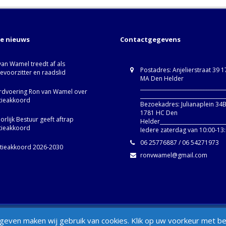
te nieuws
Contactgegevens
van Wamel treedt af als
Postadres: Anjelierstraat 39 
ievoorzitter en raadslid
MA Den Helder
_________________________________
dvoering Ron van Wamel over
_________________________________
itieakkoord
Bezoekadres: Julianaplein 34
1781 HC Den
rlijk Bestuur geeft aftrap
Helder__________________________
itieakkoord
Iedere zaterdag van 10:00-13
06 25776887 / 06 54271973
itieakkoord 2026-2030
ronvwamel@gmail.com
d
Set Footer Menu from Wordpress Ad
even maken wij gebruik van cookies. Klik op uw voorkeur met betr