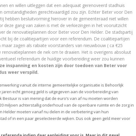
nnen en willen uitleggen dat een adequaat gerenoveerd stadhuis
 en omstandigheden gerechtvaardigd zou zijn. Echter Beter voor Den
tij hebben besluitvorming hierover in de gemeenteraad niet willen
or deze gang van zaken is met de verkiezingen in het vooruitzicht
ver de renovatieplannen door Beter voor Den Helder. De stadspartij
cht bij de coalitiepartijen voor een referendum. De coalitiepartijen
da maar zagen als rabiate voorstanders van nieuwbouw ( ca €25
de renovatieplannen de nek om te draaien. Het is overigens absoluut
ventueel referendum de huidige voorbereiding weer zou kunnen
e inspanning en kosten zijn door toedoen van Beter voor
dus weer verspild.
werking vanuit de interne gemeentelijke organisatie is Behoorlijk
e jaren echt genoeg geld is uitgegeven aan de voorbereiding van
jk Bestuur is van mening dat de euro’s van af nu moeten worden
20 miljoen achterstallig onderhoud van de openbare ruimte en de zorg in
 Helder moeten vanaf nu delen in de verbetering van hun
stad of in een paar geselecteerde wijken. Dus ook geen geld meer voor
 referenda indien daar aanleiding voor is. Maar in dit geval