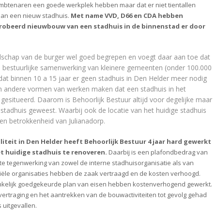
mbtenaren een goede werkplek hebben maar dat er niet tientallen
an een nieuw stadhuis.
Met name VVD, D66 en CDA hebben
robeerd nieuwbouw van een stadhuis in de binnenstad er door
dschap van de burger wel goed begrepen en voegt daar aan toe dat
 bestuurlijke samenwerking van kleinere gemeenten (onder 100.000
dat binnen 10 a 15 jaar er geen stadhuis in Den Helder meer nodig
 en andere vormen van werken maken dat een stadhuis in het
gesitueerd. Daarom is Behoorlijk Bestuur altijd voor degelijke maar
 stadhuis geweest. Waarbij ook de locatie van het huidige stadhuis
 en betrokkenheid van Julianadorp.
liteit in Den Helder heeft Behoorlijk Bestuur 4 jaar hard gewerkt
et huidige stadhuis te renoveren.
Daarbij is een plafondbedrag van
ecte tegenwerking van zowel de interne stadhuisorganisatie als van
ële organisaties hebben de zaak vertraagd en de kosten verhoogd.
nkelijk goedgekeurde plan van eisen hebben kostenverhogend gewerkt.
ertraging en het aantrekken van de bouwactiviteiten tot gevolg gehad
 uitgevallen.