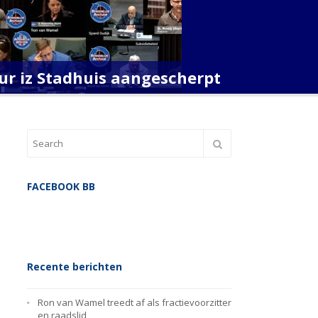
ur iz Stadhuis aangescherpt
FACEBOOK BB
Recente berichten
Ron van Wamel treedt af als fractievoorzitter
en raadslid