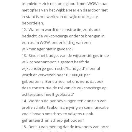
teamleider zich niet bezig houdt met WGW maar
met cijfers van het Wijkbeheer en daardoor niet
in staat is het werk van de wijkconciërge te
beoordelen.
12. Waarom wordt de constructie, zoals ooit
bedacht, de wijkconciërge onder te brengen in
een team WGW, onder leiding van een
wijkmanager niet ingevoerd?
13. Sinds het budget van de wijkconciërges in de
wijk convenant-pot is gestort heeft de
wijkconciërge geen echt “handgeld” meer al
wordt er verwezen naar €. 1000,00 per
gebeurtenis. Bent u het met ons eens dat ook
deze constructie de rol van de wijkconciërge op
achterstand heeft geplaatst?
14. Worden de aanbevelingen ten aanzien van
profielschets, taakomschrijving en communicatie
zoals boven omschreven volgens u ook
gehanteerd en scherp gehouden?
15. Bent u van mening dat de inwoners van onze