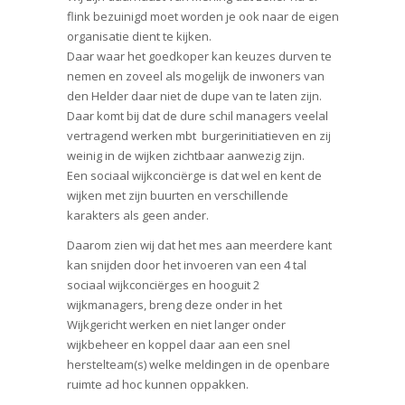
flink bezuinigd moet worden je ook naar de eigen
organisatie dient te kijken.
Daar waar het goedkoper kan keuzes durven te
nemen en zoveel als mogelijk de inwoners van
den Helder daar niet de dupe van te laten zijn.
Daar komt bij dat de dure schil managers veelal
vertragend werken mbt burgerinitiatieven en zij
weinig in de wijken zichtbaar aanwezig zijn.
Een sociaal wijkconciërge is dat wel en kent de
wijken met zijn buurten en verschillende
karakters als geen ander.
Daarom zien wij dat het mes aan meerdere kant
kan snijden door het invoeren van een 4 tal
sociaal wijkconciërges en hooguit 2
wijkmanagers, breng deze onder in het
Wijkgericht werken en niet langer onder
wijkbeheer en koppel daar aan een snel
herstelteam(s) welke meldingen in de openbare
ruimte ad hoc kunnen oppakken.