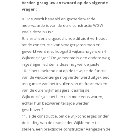
Verder graag uw antwoord op de volgende
vragen:
8. Hoe wordt bepaald en gecheckt wat de
meerwaarde is van de dure constructie WGW
zoals deze nu is?
9. Is er al eens uitgezocht hoe dit zich
t
verhoudt
tot de constructie van vroeger jaren toen er
gewerkt werd met hooguit 2 wijkmanagers en 4
Wijkconciërges? De gemeente is een andere weg
ingeslagen, echter is deze nog wel de juiste
10. Is het u bekend dat op deze wijze de functie
van de wijkconciërge nog verder werd uitgekleed
ten gunste van het invullen van de functietaken
van de dure wijkmanagers, daarbij de
Wijkconciërges het hier niet mee eens waren,
echter hun bezwaren terzijde werden
geschoven?
11. Is de constructie, om de wijkconciërges onder
de leiding van de teamleider Wijkbeheer te
stellen, een praktische constructie? Aangezien de