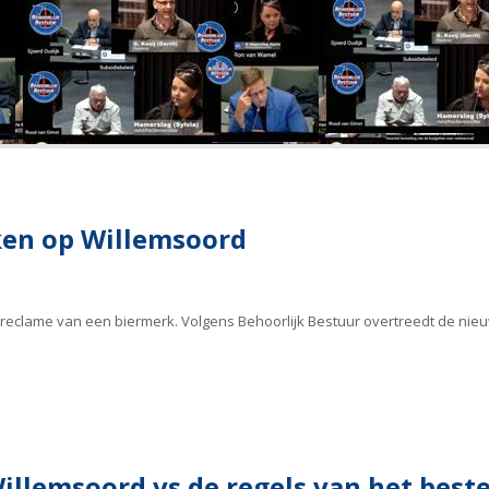
ken op Willemsoord
 reclame van een biermerk. Volgens Behoorlijk Bestuur overtreedt de nie
illemsoord vs de regels van het bes