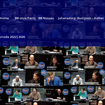
Home
BB onze Partij
BB Nieuws
Julianadorp
Buslijnen – Haltes
eriode 2022|2026