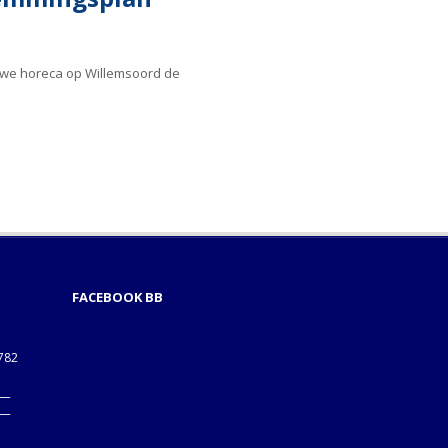
euwe horeca op Willemsoord de
FACEBOOK BB
1782
___
___
B