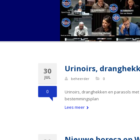
Urinoirs, dranghek
30
JUL
beheerder
0
0
Urinoirs, dranghekken en parasols met
bestemmingsplan
Lees meer
Nieuwe horeca op W