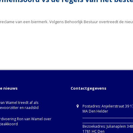
 reclame van een biermerk. Volgens Behoorlijk Bestuur overtreedt de ni
te nieuws
Contactgegevens
van Wamel treedt af als
Postadres: Anjelierstraat 39 
ievoorzitter en raadslid
MA Den Helder
_________________________________
dvoering Ron van Wamel over
_________________________________
itieakkoord
Bezoekadres: Julianaplein 34
1781 HC Den