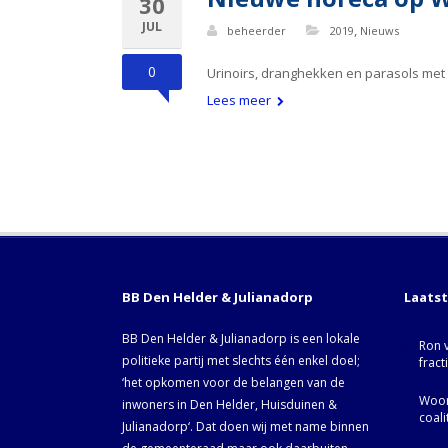
30
JUL
,
beheerder
2019
Nieuws
0
Urinoirs, dranghekken en parasols met
Lees meer
BB Den Helder & Julianadorp
Laats
BB Den Helder & Julianadorp is een lokale
Ron 
politieke partij met slechts één enkel doel;
fract
‘het opkomen voor de belangen van de
Woor
inwoners in Den Helder, Huisduinen &
coal
Julianadorp‘. Dat doen wij met name binnen