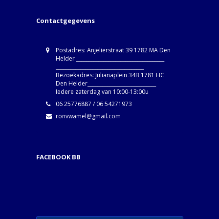
Contactgegevens
Postadres: Anjelierstraat 39 1782 MA Den
Helder ____________________________________
____________________________________
Bezoekadres: Julianaplein 34B 1781 HC
Den Helder____________________________
Iedere zaterdag van 10:00-13:00u
06 25776887 / 06 54271973
ronvwamel@gmail.com
FACEBOOK BB