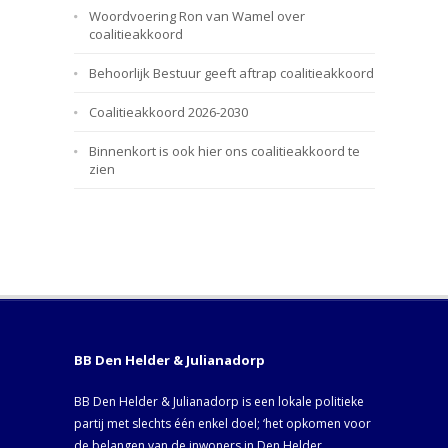
Woordvoering Ron van Wamel over
coalitieakkoord
Behoorlijk Bestuur geeft aftrap coalitieakkoord
Coalitieakkoord 2026-2030
Binnenkort is ook hier ons coalitieakkoord te
zien
BB Den Helder & Julianadorp
BB Den Helder & Julianadorp is een lokale politieke
partij met slechts één enkel doel; ‘het opkomen voor
de belangen van de inwoners in Den Helder,